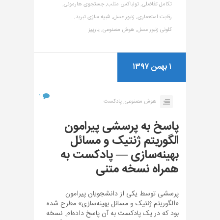
تکامل تفاضلی,
تولباکس متلب,
جستجوی هارمونی,
رقابت استعماری,
زنبور عسل,
شبیه سازی تبرید,
کلونی زنبور عسل,
هوش مصنوعی,
یارپیز
۱ بهمن ۱۳۹۷
۱
هوش مصنوعی,
پادکست
پاسخ به پرسشی پیرامون
الگوریتم ژنتیک و مسائل
بهینه‌سازی — پادکست به
همراه نسخه متنی
پرسشی توسط یکی از دانشجویان پیرامون
«الگوریتم ژنتیک و مسائل بهینه‌سازی» مطرح شده
بود که در یک پادکست به آن پاسخ داده‌ام. نسخه