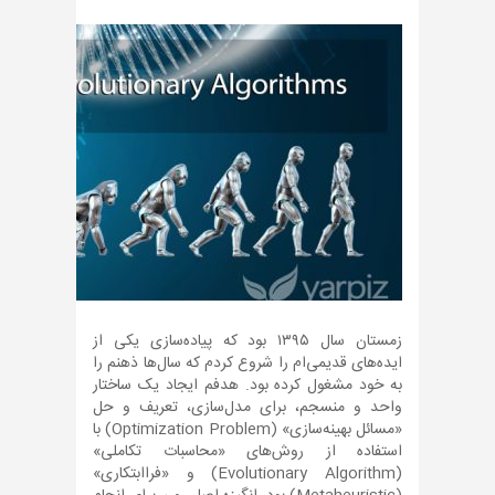
زمستان سال ۱۳۹۵ بود که پیاده‌سازی یکی از
ایده‌های قدیمی‌ام را شروع کردم که سال‌ها ذهنم را
به خود مشغول کرده بود. هدفم ایجاد یک ساختار
واحد و منسجم، برای مدل‌سازی، تعریف و حل
«مسائل بهینه‌سازی» (Optimization Problem) با
استفاده از روش‌های «محاسبات تکاملی»
(Evolutionary Algorithm) و «فراابتکاری»