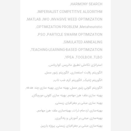
HARMONY SEARCH,
IMPERIALIST COMPETITIVE ALGORITHM,
MATLAB,
IWO,
INVASIVE WEED OPTIMIZATION,
OPTIMIZATION PROBLEM,
Metaheuristic,
PSO,
PARTICLE SWARM OPTIMIZATION,
SIMULATED ANNEALING,
TEACHING-LEARNING-BASED OPTIMIZATION,
YPEA,
TOOLBOX,
TLBO,
استراتژی تکاملی تطبیق ماتریس کواریانس,
الگوریتم رقابت استعماری,
الگوریتم زنبور عسل,
الگوریتم ژنتیک,
الگوریتم کرم شب تاب,
الگوریتم کلونی زنبور عسل,
بهینه سازی,
بهینه سازی چند هدفه,
بهینه سازی علف هرز مهاجم,
بهینه سازی کلونی مورچگان,
بهینه سازی مبتنی بر جغرافیای زیستی,
بهینه‌سازی ازدحام ذرات,
بهینه‌سازی علف هرز مهاجم,
بهینه‌سازی مبتنی بر آموزش و یادگیری,
بهینه‌سازی مبتنی بر جغرافیای زیستی,
پروژه یارپیز,