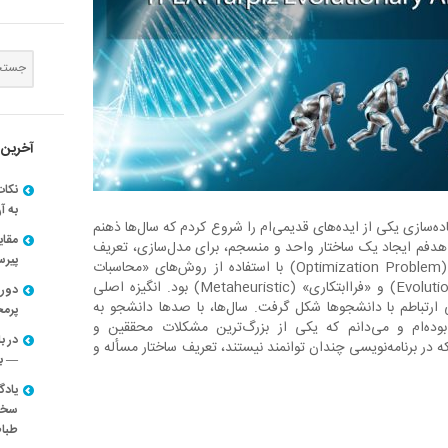
آخرین 
نکات
به آ
۱۳۹ بود که پیاده‌سازی یکی از ایده‌های قدیمی‌ام را شروع کردم که سال‌ها ذهنم
مقا
 هدفم ایجاد یک ساختار واحد و منسجم، برای مدل‌سازی، تعریف
پیرسون
و حل «مسائل بهینه‌سازی» (Optimization Problem) با استفاده از روش‌های «محاسبات
تکاملی» (Evolutionary Algorithm) و «فراابتکاری» (Metaheuristic) بود. انگیزه اصلی
دوره
 ارتباطم با دانشجوها شکل گرفت. سال‌ها، با صدها دانشجو به
پرم
وده‌ام و می‌دانم که یکی از بزرگ‌ترین مشکلات محققین و
در ب
ه در برنامه‌نویسی چندان توانمند نیستند، تعریف ساختار مسأله و
— با
یادگ
سخنر
طباط