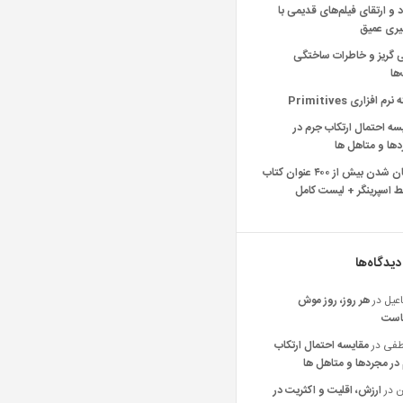
د و ارتقای فیلم‌های قدیمی با
یری عمیق
ی گریز و خاطرات ساختگی
‌ها
رم افزاری Primitives
سه احتمال ارتکاب جرم در
ها و متاهل ها
رایگان شدن بیش از ۴۰۰ عنوان کتاب
 اسپرینگر + لیست کامل
دیدگاه‌ها
عیل
در
هر روز، روز موش
است
فی
در
مقایسه احتمال ارتکاب
در مجردها و متاهل ها
ن
در
ارزش، اقلیت و اکثریت در