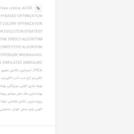
al bee colony,
ACOR,
Y-BASED OPTIMIZATION,
 COLONY OPTIMIZATION,
N EVOLUTION STRATEGY,
THM,
FIREFLY ALGORITHM,
COMPETITIVE ALGORITHM,
 PROBLEM,
Metaheuristic,
,
SIMULATED ANNEALING,
YPEA,
استراتژی تکاملی تطبیق 
الگوریتم کرم شب تاب,
الگوریتم ک
بهینه سازی کلونی مورچگان,
بهینه
بهینه‌سازی علف هرز مهاجم,
بهینه
پروژه یارپیز,
تکامل تفاضلی,
تولبا
کلونی زنبور عسل,
هوش مصنوعی,