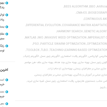
بهبو
BEES ALGORITHM,
BBO,
Artifici
یادگ
CMA-ES,
BIOGEOGRAPH
توال
CONTINUOUS ANT
ربات
DIFFERENTIAL EVOLUTION,
COVARIANCE MATRIX ADAPTATIO
بسته ن
HARMONY SEARCH,
GENETIC ALGORI
مقای
MATLAB,
IWO,
INVASIVE WEED OPTIMIZATION,
IMPERIALIST 
مجرد
PSO,
PARTICLE SWARM OPTIMIZATION,
OPTIMIZATION
TOOLBOX,
TLBO,
TEACHING-LEARNING-BASED OPTIMIZATION
توسط
ماتریس کواریانس,
الگوریتم رقابت استعماری,
الگوریتم زنبور عسل,
الگوریتم ژنتیک,
لونی زنبور عسل,
بهینه سازی,
بهینه سازی چند هدفه,
بهینه سازی علف هرز مهاجم,
 سازی مبتنی بر جغرافیای زیستی,
بهینه‌سازی ازدحام ذرات,
آخرین 
‌سازی مبتنی بر آموزش و یادگیری,
بهینه‌سازی مبتنی بر جغرافیای زیستی,
اسما
کس متلب,
جستجوی هارمونی,
رقابت استعماری,
زنبور عسل,
شبیه سازی تبرید,
خرم
یارپیز
مصط
جرم 
معی