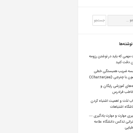
نوشته‌ها
 مهمی که باید در نوشتن رزومه
ن دقت کنید
یسه ضریب همبستگی خطی
 با چترجی (Chatterjee)
‌های آموزشی رایگان و
خاطب فرادرس
اب لذت و اهمیت اشتباه کردن
شگاه اشتباهات
یری مهارت و مهارت یادگیری —
انی تدکس دانشگاه علامه
بایی