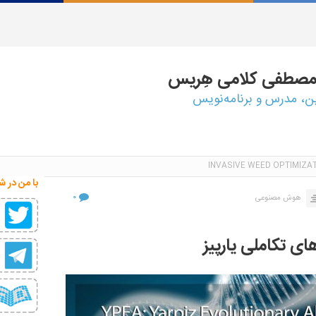
مصطفی
کلامی هِریس
ین، مدرس و برنامه‌نویس
با من در ش
۰
هوش مصنوعی