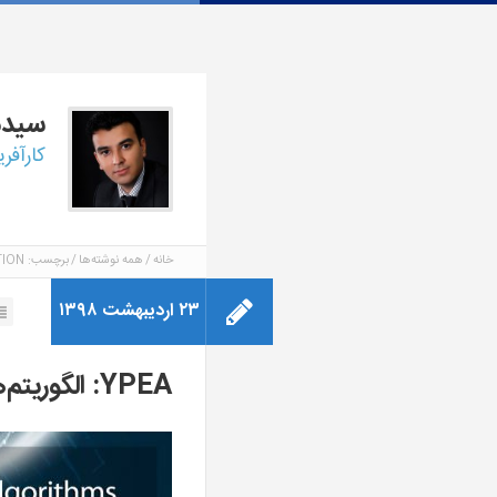
سید
کارآفر
خانه
همه نوشته‌ها
برچسب: INVASIVE WEED OPTIMIZATION
۲۳ اردیبهشت ۱۳۹۸
YPEA: الگوریتم‌های تکاملی یارپیز