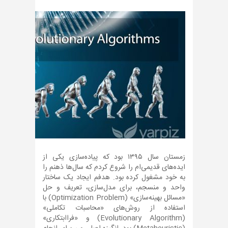
زمستان سال ۱۳۹۵ بود که پیاده‌سازی یکی از
ایده‌های قدیمی‌ام را شروع کردم که سال‌ها ذهنم را
به خود مشغول کرده بود. هدفم ایجاد یک ساختار
واحد و منسجم، برای مدل‌سازی، تعریف و حل
«مسائل بهینه‌سازی» (Optimization Problem) با
استفاده از روش‌های «محاسبات تکاملی»
(Evolutionary Algorithm) و «فراابتکاری»