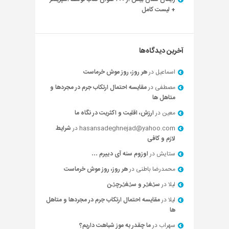
+ لیست کامل
آخرین دیدگاه‌ها
اسماعیل
در
هر روز، روز موش خرماست
مصطفی
در
مقایسه احتمال ارتکاب جرم در مجردها و
متاهل ها
معین
در
ارزش، اقلیت و اکثریت در نگاه ما
hasansadeghnejad@yahoo.com
در
شرایط
لازم و کافی
ستایش
در
اوزوم سنه آی دییرم …
محمدرضا باطنی
در
هر روز، روز موش خرماست
لیلا
در
سؽغؽر و سؽغؽرچؽن
لیلا
در
مقایسه احتمال ارتکاب جرم در مجردها و متاهل
ها
سهراب
در
ما چقدر به موز شباهت داریم؟