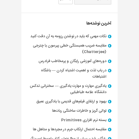
آخرین نوشته‌ها
نکات مهمی که باید در نوشتن رزومه به آن دقت کنید
مقایسه ضریب همبستگی خطی پیرسون با چترجی
(Chatterjee)
دوره‌های آموزشی رایگان و پرمخاطب فرادرس
در باب لذت و اهمیت اشتباه کردن — باشگاه
اشتباهات
یادگیری مهارت و مهارت یادگیری — سخنرانی تدکس
دانشگاه علامه طباطبایی
بهبود و ارتقای فیلم‌های قدیمی با یادگیری عمیق
توالی گریز و خاطرات ساختگی ربات‌ها
بسته نرم افزاری Primitives
مقایسه احتمال ارتکاب جرم در مجردها و متاهل ها
رایگان شدن بیش از ۴۰۰ عنوان کتاب توسط اسپرینگر