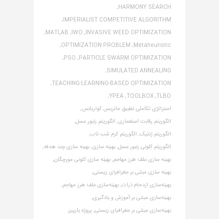
HARMONY SEARCH,
IMPERIALIST COMPETITIVE ALGORITHM,
MATLAB,
IWO,
INVASIVE WEED OPTIMIZATION,
OPTIMIZATION PROBLEM,
Metaheuristic,
PSO,
PARTICLE SWARM OPTIMIZATION,
SIMULATED ANNEALING,
TEACHING-LEARNING-BASED OPTIMIZATION,
YPEA,
TOOLBOX,
TLBO,
استراتژی تکاملی تطبیق ماتریس کواریانس,
الگوریتم رقابت استعماری,
الگوریتم زنبور عسل,
الگوریتم ژنتیک,
الگوریتم کرم شب تاب,
الگوریتم کلونی زنبور عسل,
بهینه سازی,
بهینه سازی چند هدفه,
بهینه سازی علف هرز مهاجم,
بهینه سازی کلونی مورچگان,
بهینه سازی مبتنی بر جغرافیای زیستی,
بهینه‌سازی ازدحام ذرات,
بهینه‌سازی علف هرز مهاجم,
بهینه‌سازی مبتنی بر آموزش و یادگیری,
بهینه‌سازی مبتنی بر جغرافیای زیستی,
پروژه یارپیز,