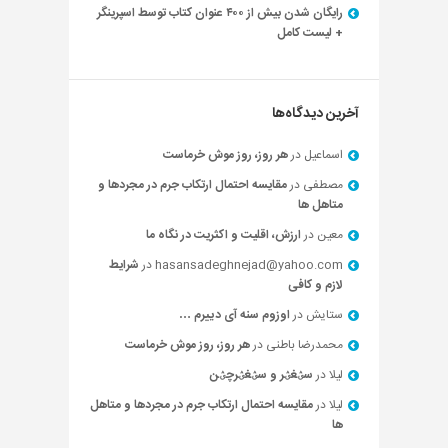
رایگان شدن بیش از ۴۰۰ عنوان کتاب توسط اسپرینگر
+ لیست کامل
آخرین دیدگاه‌ها
اسماعیل
در
هر روز، روز موش خرماست
مصطفی
در
مقایسه احتمال ارتکاب جرم در مجردها و
متاهل ها
معین
در
ارزش، اقلیت و اکثریت در نگاه ما
hasansadeghnejad@yahoo.com
در
شرایط
لازم و کافی
ستایش
در
اوزوم سنه آی دییرم …
محمدرضا باطنی
در
هر روز، روز موش خرماست
لیلا
در
سؽغؽر و سؽغؽرچؽن
لیلا
در
مقایسه احتمال ارتکاب جرم در مجردها و متاهل
ها