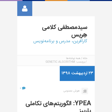
سیدمصطفی
کلامی
هِریس
کارآفرین، مدرس و برنامه‌نویس
خانه
همه نوشته‌ها
برچسب: GENETIC ALGORITHM
۲۳ اردیبهشت ۱۳۹۸
۰
هوش مصنوعی
YPEA: الگوریتم‌های تکاملی
یارپیز