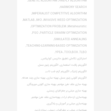
GENETIC ALGORITHM,
FIREFLY ALGORITHM,
HARMONY SEARCH,
IMPERIALIST COMPETITIVE ALGORITHM,
MATLAB,
IWO,
INVASIVE WEED OPTIMIZATION,
OPTIMIZATION PROBLEM,
Metaheuristic,
PSO,
PARTICLE SWARM OPTIMIZATION,
SIMULATED ANNEALING,
TEACHING-LEARNING-BASED OPTIMIZATION,
YPEA,
TOOLBOX,
TLBO,
استراتژی تکاملی تطبیق ماتریس کواریانس,
الگوریتم رقابت استعماری,
الگوریتم زنبور عسل,
الگوریتم ژنتیک,
الگوریتم کرم شب تاب,
الگوریتم کلونی زنبور عسل,
بهینه سازی,
بهینه سازی چند هدفه,
بهینه سازی علف هرز مهاجم,
بهینه سازی کلونی مورچگان,
بهینه سازی مبتنی بر جغرافیای زیستی,
بهینه‌سازی ازدحام ذرات,
بهینه‌سازی علف هرز مهاجم,
بهینه‌سازی مبتنی بر آموزش و یادگیری,
بهینه‌سازی مبتنی بر جغرافیای زیستی,
پروژه یارپیز,