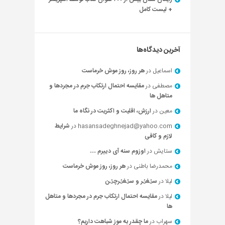
+ لیست کامل
آخرین دیدگاه‌ها
اسماعیل
در
هر روز، روز موش خرماست
مصطفی
در
مقایسه احتمال ارتکاب جرم در مجردها و
متاهل ها
معین
در
ارزش، اقلیت و اکثریت در نگاه ما
hasansadeghnejad@yahoo.com
در
شرایط
لازم و کافی
ستایش
در
اوزوم سنه آی دییرم …
محمدرضا باطنی
در
هر روز، روز موش خرماست
لیلا
در
سؽغؽر و سؽغؽرچؽن
لیلا
در
مقایسه احتمال ارتکاب جرم در مجردها و متاهل
ها
سهراب
در
ما چقدر به موز شباهت داریم؟