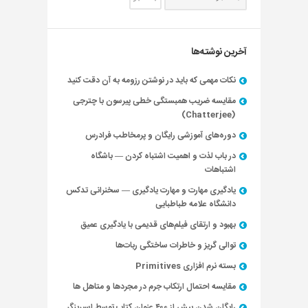
آخرین نوشته‌ها
نکات مهمی که باید در نوشتن رزومه به آن دقت کنید
مقایسه ضریب همبستگی خطی پیرسون با چترجی
(Chatterjee)
دوره‌های آموزشی رایگان و پرمخاطب فرادرس
در باب لذت و اهمیت اشتباه کردن — باشگاه
اشتباهات
یادگیری مهارت و مهارت یادگیری — سخنرانی تدکس
دانشگاه علامه طباطبایی
بهبود و ارتقای فیلم‌های قدیمی با یادگیری عمیق
توالی گریز و خاطرات ساختگی ربات‌ها
بسته نرم افزاری Primitives
مقایسه احتمال ارتکاب جرم در مجردها و متاهل ها
رایگان شدن بیش از ۴۰۰ عنوان کتاب توسط اسپرینگر