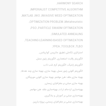
HARMONY SEARCH,
IMPERIALIST COMPETITIVE ALGORITHM,
MATLAB,
IWO,
INVASIVE WEED OPTIMIZATION,
OPTIMIZATION PROBLEM,
Metaheuristic,
PSO,
PARTICLE SWARM OPTIMIZATION,
SIMULATED ANNEALING,
TEACHING-LEARNING-BASED OPTIMIZATION,
YPEA,
TOOLBOX,
TLBO,
استراتژی تکاملی تطبیق ماتریس کواریانس,
الگوریتم رقابت استعماری,
الگوریتم زنبور عسل,
الگوریتم ژنتیک,
الگوریتم کرم شب تاب,
الگوریتم کلونی زنبور عسل,
بهینه سازی,
بهینه سازی چند هدفه,
بهینه سازی علف هرز مهاجم,
بهینه سازی کلونی مورچگان,
بهینه سازی مبتنی بر جغرافیای زیستی,
بهینه‌سازی ازدحام ذرات,
بهینه‌سازی علف هرز مهاجم,
بهینه‌سازی مبتنی بر آموزش و یادگیری,
بهینه‌سازی مبتنی بر جغرافیای زیستی,
پروژه یارپیز,