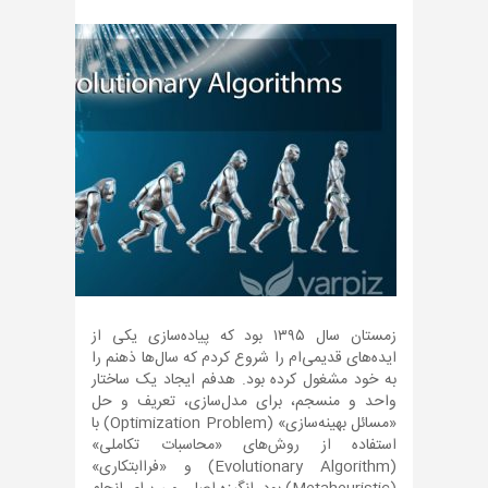
زمستان سال ۱۳۹۵ بود که پیاده‌سازی یکی از
ایده‌های قدیمی‌ام را شروع کردم که سال‌ها ذهنم را
به خود مشغول کرده بود. هدفم ایجاد یک ساختار
واحد و منسجم، برای مدل‌سازی، تعریف و حل
«مسائل بهینه‌سازی» (Optimization Problem) با
استفاده از روش‌های «محاسبات تکاملی»
(Evolutionary Algorithm) و «فراابتکاری»