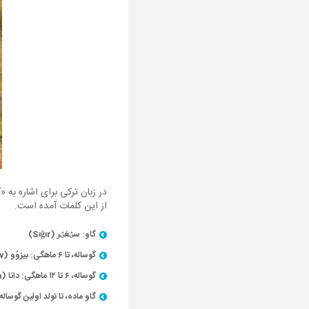
‏در زبان ترکی برای اشاره به
از این کلمات آمده است.
گاو: سؽغؽر (Sığır)
گوساله، تا ۶ ماهگی: بیزوْو (Bizov) و بوزاغ (Buzağ)
گوساله، ۶ تا ۱۲ ماهگی: دانا (Dana)
گاو ماده، تا تولد اولین گوساله: د