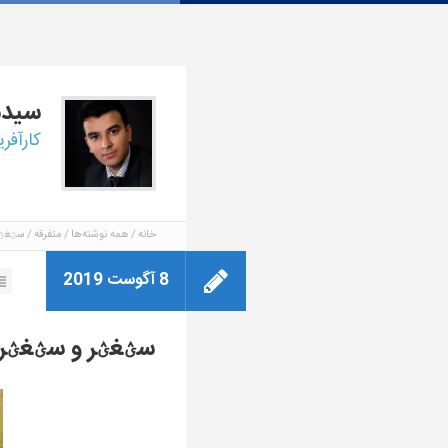
سید
کارآفر
خانه
همه نوشته‌ها
متفرقه
سؽغؽر
8 آگوست 2019
سؽغؽر و سؽغؽر