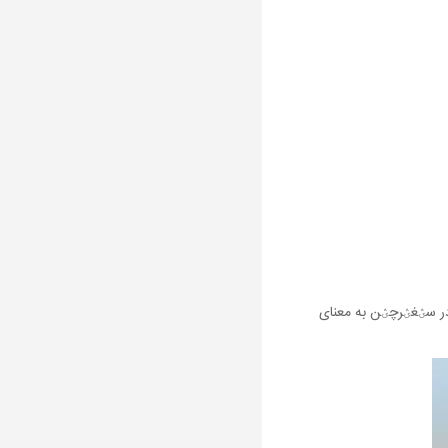
ی سؽغؽرچؽن (Sığırçın) گفته می‌شود. چؽن در سؽغؽرچؽن به معنای