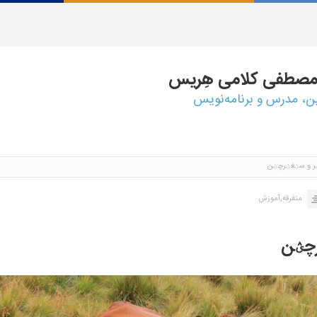
مصطفی
کلامی هِریس
ین، مدرس و برنامه‌نویس
 و سؽغؽرچؽن
,
متفرقه
آموزش
چؽن