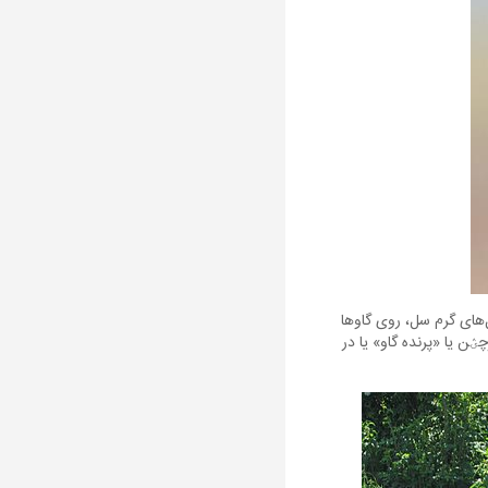
‌های گرم سل، روی گاوها
، دلیل انتخاب نام سؽغؽرچؽن یا «پرنده گاو» یا در