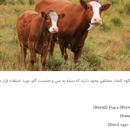
 «گاو» کلمات مختلفی وجود دارند که بسته به سن و جنسیت گاو، مورد استفاده قرار م
ۆوه (Düvə)