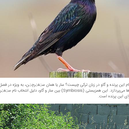
ام این پرنده و گاو در زبان ترکی چیست؟ سار یا همان سؽغؽرچؽن، به ویژه در فصل
می‌نشیند و به تمیز کردن آن‌ها می‌پردازد. این همزیستی (Symbiosis) بین سار و گاو
رای این پرنده است.