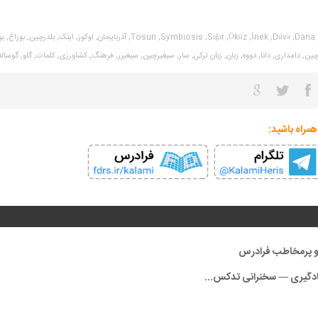
Dana,
Düvə,
İnek,
Öküz,
Sığır,
Symbiosis,
Tosun,
آذربایجان,
اوکوز,
اینَک,
بلدرچین,
بوزاغ,
بو
ین,
دامداری,
دانا,
دووه,
زبان,
زبان ترکی,
سار,
سیغیرچین,
سیغیرر,
فرهنگ,
کشاورزی,
کلمات,
گاو,
گوساله
همراه باشید:
 و پرمخاطب فرادرس
یادگیری — سخنرانی تدکس...