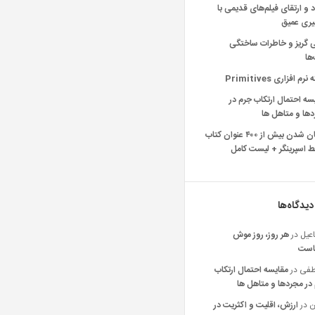
د و ارتقای فیلم‌های قدیمی با
یری عمیق
ی گریز و خاطرات ساختگی
‌ها
رم افزاری Primitives
سه احتمال ارتکاب جرم در
ها و متاهل ها
رایگان شدن بیش از ۴۰۰ عنوان کتاب
 اسپرینگر + لیست کامل
دیدگاه‌ها
عیل
در
هر روز، روز موش
است
فی
در
مقایسه احتمال ارتکاب
در مجردها و متاهل ها
ن
در
ارزش، اقلیت و اکثریت در