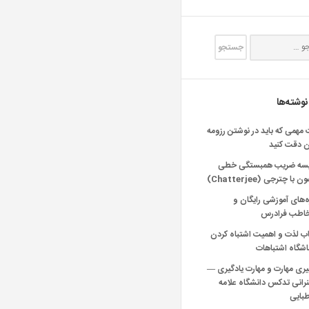
نوشته‌ها
 مهمی که باید در نوشتن رزومه
ن دقت کنید
یسه ضریب همبستگی خطی
 با چترجی (Chatterjee)
‌های آموزشی رایگان و
خاطب فرادرس
اب لذت و اهمیت اشتباه کردن
شگاه اشتباهات
یری مهارت و مهارت یادگیری —
انی تدکس دانشگاه علامه
بایی