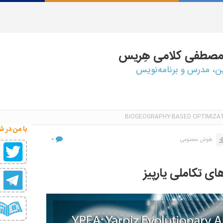
مصطفی
کلامی هِریس
ین، مدرس و برنامه‌نویس
با من در ش
۰
هوش مصنوعی