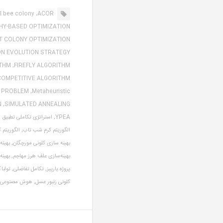
al bee colony,
ACOR,
Y-BASED OPTIMIZATION,
 COLONY OPTIMIZATION,
N EVOLUTION STRATEGY,
THM,
FIREFLY ALGORITHM,
COMPETITIVE ALGORITHM,
 PROBLEM,
Metaheuristic,
,
SIMULATED ANNEALING,
YPEA,
استراتژی تکاملی تطبیق 
الگوریتم کرم شب تاب,
الگوریتم ک
بهینه سازی کلونی مورچگان,
بهینه
بهینه‌سازی علف هرز مهاجم,
بهینه
پروژه یارپیز,
تکامل تفاضلی,
تولبا
کلونی زنبور عسل,
هوش مصنوعی,