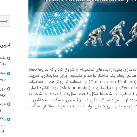
آخرین 
نکات
به آ
۱۳۹ بود که پیاده‌سازی یکی از ایده‌های قدیمی‌ام را شروع کردم که سال‌ها ذهنم
مقا
 هدفم ایجاد یک ساختار واحد و منسجم، برای مدل‌سازی، تعریف
پیرسون
و حل «مسائل بهینه‌سازی» (Optimization Problem) با استفاده از روش‌های «محاسبات
تکاملی» (Evolutionary Algorithm) و «فراابتکاری» (Metaheuristic) بود. انگیزه اصلی
دوره
 ارتباطم با دانشجوها شکل گرفت. سال‌ها، با صدها دانشجو به
پرم
وده‌ام و می‌دانم که یکی از بزرگ‌ترین مشکلات محققین و
در ب
ه در برنامه‌نویسی چندان توانمند نیستند، تعریف ساختار مسأله و
— با
یادگ
سخنر
طباط