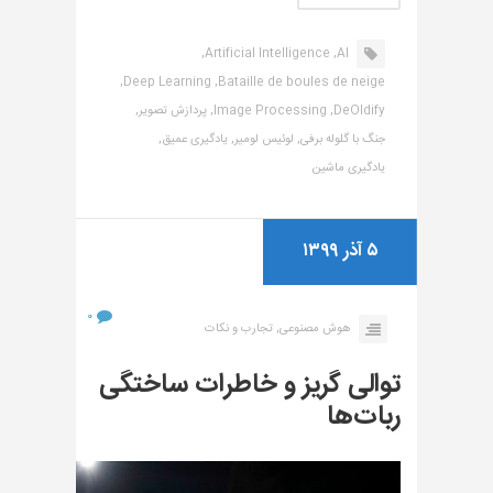
Artificial Intelligence,
AI,
Deep Learning,
Bataille de boules de neige,
DeOldify,
Image Processing,
پردازش تصویر,
جنگ با گلوله برفی,
لوئیس لومیر,
یادگیری عمیق,
یادگیری ماشین
۵ آذر ۱۳۹۹
۰
هوش مصنوعی,
تجارب و نکات
توالی گریز و خاطرات ساختگی
ربات‌ها