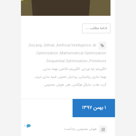
ادامه مطلب …
GoLang,
Github,
Artificial Intelligence,
AI,
Optimization,
Mathematical Optimization,
Sequential Optimization,
Primitives,
الگوریتم تپه نوردی,
الگوریتم تکاملی,
بهینه سازی,
بهینه سازی ریاضیاتی,
پردازش تصویر,
شبیه سازی تبرید,
گیت هاب,
مایکل فوگلمن,
هنر,
هوش مصنوعی
۱ بهمن ۱۳۹۷
۱
هوش مصنوعی,
پادکست