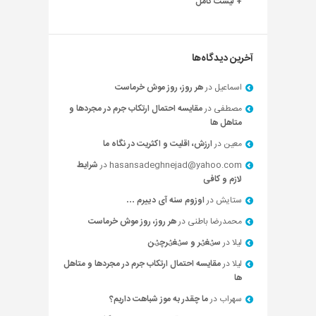
+ لیست کامل
آخرین دیدگاه‌ها
اسماعیل
در
هر روز، روز موش خرماست
مصطفی
در
مقایسه احتمال ارتکاب جرم در مجردها و
متاهل ها
معین
در
ارزش، اقلیت و اکثریت در نگاه ما
hasansadeghnejad@yahoo.com
در
شرایط
لازم و کافی
ستایش
در
اوزوم سنه آی دییرم …
محمدرضا باطنی
در
هر روز، روز موش خرماست
لیلا
در
سؽغؽر و سؽغؽرچؽن
لیلا
در
مقایسه احتمال ارتکاب جرم در مجردها و متاهل
ها
سهراب
در
ما چقدر به موز شباهت داریم؟