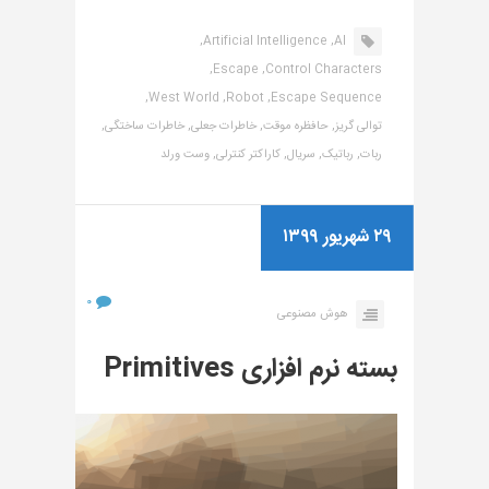
Artificial Intelligence,
AI,
Escape,
Control Characters,
West World,
Robot,
Escape Sequence,
توالی گریز,
حافظره موقت,
خاطرات جعلی,
خاطرات ساختگی,
ربات,
رباتیک,
سریال,
کاراکتر کنترلی,
وست ورلد
۲۹ شهریور ۱۳۹۹
۰
هوش مصنوعی
بسته نرم افزاری Primitives