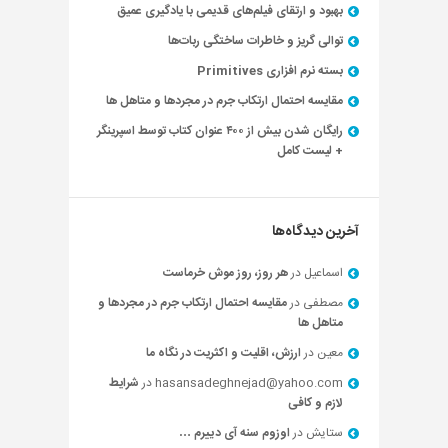
بهبود و ارتقای فیلم‌های قدیمی با یادگیری عمیق
توالی گریز و خاطرات ساختگی ربات‌ها
بسته نرم افزاری Primitives
مقایسه احتمال ارتکاب جرم در مجردها و متاهل ها
رایگان شدن بیش از ۴۰۰ عنوان کتاب توسط اسپرینگر
+ لیست کامل
آخرین دیدگاه‌ها
اسماعیل
در
هر روز، روز موش خرماست
مصطفی
در
مقایسه احتمال ارتکاب جرم در مجردها و
متاهل ها
معین
در
ارزش، اقلیت و اکثریت در نگاه ما
hasansadeghnejad@yahoo.com
در
شرایط
لازم و کافی
ستایش
در
اوزوم سنه آی دییرم …