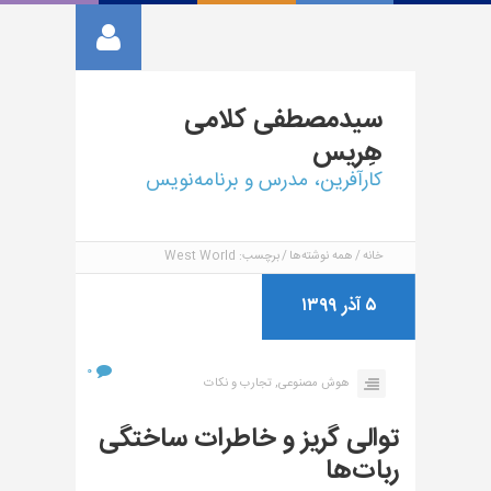
سیدمصطفی
کلامی
هِریس
کارآفرین، مدرس و برنامه‌نویس
خانه
همه نوشته‌ها
برچسب: West World
۵ آذر ۱۳۹۹
۰
هوش مصنوعی,
تجارب و نکات
توالی گریز و خاطرات ساختگی
ربات‌ها