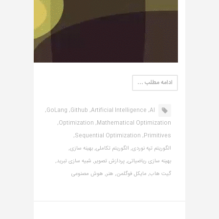
ادامه مطلب …
GoLang,
Github,
Artificial Intelligence,
AI,
Optimization,
Mathematical Optimization,
Sequential Optimization,
Primitives,
الگوریتم تپه نوردی,
الگوریتم تکاملی,
بهینه سازی,
بهینه سازی ریاضیاتی,
پردازش تصویر,
شبیه سازی تبرید,
گیت هاب,
مایکل فوگلمن,
هنر,
هوش مصنوعی