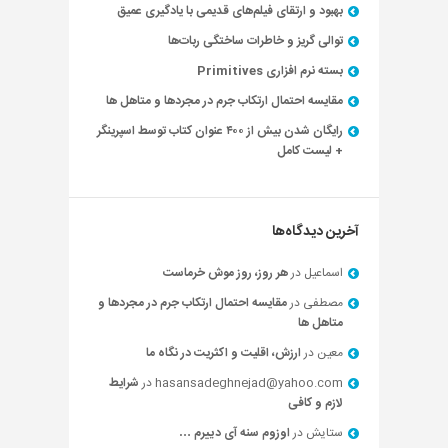
بهبود و ارتقای فیلم‌های قدیمی با یادگیری عمیق
توالی گریز و خاطرات ساختگی ربات‌ها
بسته نرم افزاری Primitives
مقایسه احتمال ارتکاب جرم در مجردها و متاهل ها
رایگان شدن بیش از ۴۰۰ عنوان کتاب توسط اسپرینگر
+ لیست کامل
آخرین دیدگاه‌ها
اسماعیل
در
هر روز، روز موش خرماست
مصطفی
در
مقایسه احتمال ارتکاب جرم در مجردها و
متاهل ها
معین
در
ارزش، اقلیت و اکثریت در نگاه ما
hasansadeghnejad@yahoo.com
در
شرایط
لازم و کافی
ستایش
در
اوزوم سنه آی دییرم …