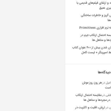
د و ارتقای فیلم‌های قدیمی با
یری عمیق
ی گریز و خاطرات ساختگی
‌ها
رم افزاری Primitives
سه احتمال ارتکاب جرم در
ها و متاهل ها
رایگان شدن بیش از ۴۰۰ عنوان کتاب
 اسپرینگر + لیست کامل
دیدگاه‌ها
عیل
در
هر روز، روز موش
است
فی
در
مقایسه احتمال ارتکاب
در مجردها و متاهل ها
ن
در
ارزش، اقلیت و اکثریت در