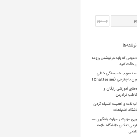
نوشته‌ها
 مهمی که باید در نوشتن رزومه
ن دقت کنید
یسه ضریب همبستگی خطی
 با چترجی (Chatterjee)
‌های آموزشی رایگان و
خاطب فرادرس
اب لذت و اهمیت اشتباه کردن
شگاه اشتباهات
یری مهارت و مهارت یادگیری —
انی تدکس دانشگاه علامه
بایی