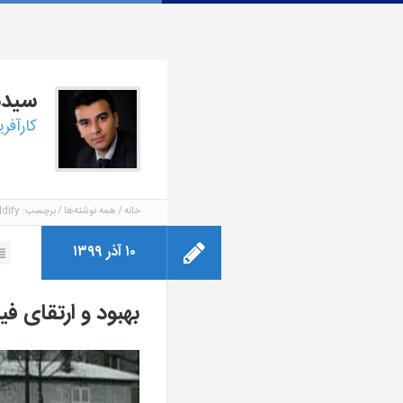
سید
کارآفر
خانه
همه نوشته‌ها
برچسب: DeOldify
۱۰ آذر ۱۳۹۹
بهبود و ارتقای ف