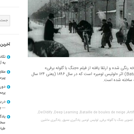
آخرین 
نکات
به آ
ه رنگی شده و ارتقا یافته از فیلم «جنگ با گلوله برفی»
مقا
(Bataille de boules de neige) اثر «لوئیس لومیر» است که در سال ۱۸۹۶ (یعنی ۱۲۴ سال
پیرسون
ه ساخته شده است.
دوره
پرم
در ب
— با
DeOldify,
Deep Learning,
Bataille de boules de neige,
Arti
یادگ
تصویر,
جنگ با گلوله برفی,
لوئیس لومیر,
یادگیری عمیق,
یادگیری ماشین
سخنر
طباط