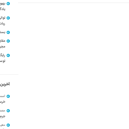
بهبو
یادگ
توال
ربات
بسته ن
مقای
مجرد
توسط
آخرین 
اسما
خرم
مصط
جرم 
معی