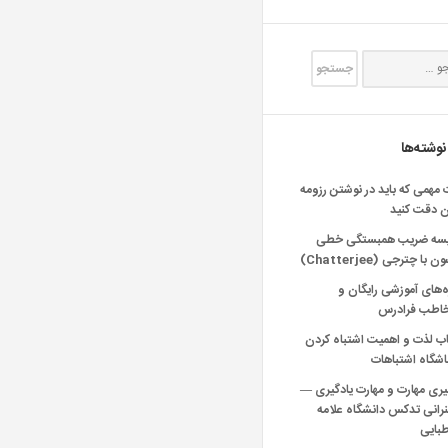
نوشته‌ها
 مهمی که باید در نوشتن رزومه
ن دقت کنید
یسه ضریب همبستگی خطی
 با چترجی (Chatterjee)
‌های آموزشی رایگان و
خاطب فرادرس
اب لذت و اهمیت اشتباه کردن
شگاه اشتباهات
یری مهارت و مهارت یادگیری —
انی تدکس دانشگاه علامه
بایی