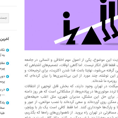
آخرین 
نکات
به آ
ایت این موضوع، یکی از اصول مهم اخلاقی و انسانی در جامعه
مقا
طعا قابل انکار نیست. اما گاهی اوقات، تصمیم‌های اشتباهی که
پیرسون
 گرفته می‌شود، نهایتا باعث فدا شدن اکثریت، برای ترجیحات و
این نوشته، چند مورد از این بی‌تدبیری‌ها را بیان کرده‌ام، که
دوره
زمره ما شده‌اند.
پرم
کلت در تهران وجود دارند، که بخش قابل توجهی از انتقالات
در ب
 تردد موتوری‌ها در پیاده‌روها، از مشکلاتی است که هر روز دامنه
— با
د. برای حل این مشکل، مدیران شهری، مثل اغلب حیطه‌های
ممکن روی آورده‌اند و سعی کرده‌اند با نصب موانعی، از عبور و
یادگ
ها و پارک‌ها خودداری کنند. اما فقط کافی است یک بار با ویلچر،
سخنر
افرتی در تهران راه بروید. از ناهمواری‌های راه‌ها که بگذریم،
طباط