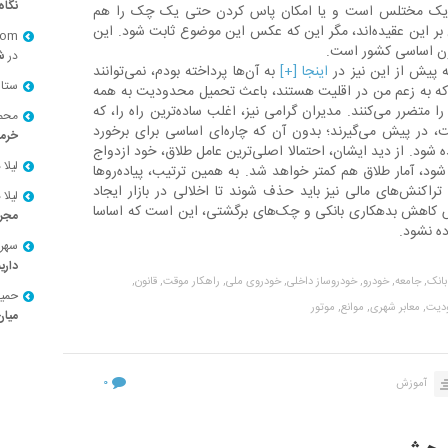
نگاه
، یک مختلس است و یا امکان پاس کردن حتی یک چک را هم
 بر این عقیده‌اند، مگر این که عکس این موضوع ثابت شود. این
com
انون اساسی کشور است.
در
ش
ه پیش از این نیز در
اینجا [+]
به آن‌ها پرداخته بودم، نمی‌توانند
ستا
، که به زعم من در اقلیت هستند، باعث تحمیل محدودیت به همه
 متضرر می‌کنند. مدیران گرامی نیز، اغلب ساده‌ترین راه را، که
محمد
ر پیش می‌گیرند؛ بدون آن که چاره‌ای اساسی برای برخورد
خرم
 شود. از دید ایشان، احتمالا اصلی‌ترین عامل طلاق، خود ازدواج
لیلا
د
ود، آمار طلاق هم کمتر خواهد شد. به همین ترتیب، پیاده‌روها
 تراکنش‌های مالی نیز باید حذف شوند تا اخلالی در بازار ایجاد
لیلا
د
ش کاهش بدهکاری بانکی و چک‌های برگشتی، این است که اساسا
مجرد
ه نشود.
سهر
داری
بانک,
جامعه,
خودرو,
خودروساز داخلی,
خودروی ملی,
راهکار موقت,
قانون,
حميد
دیت,
معابر شهری,
موانع,
موتور
میان
۰
آموزش