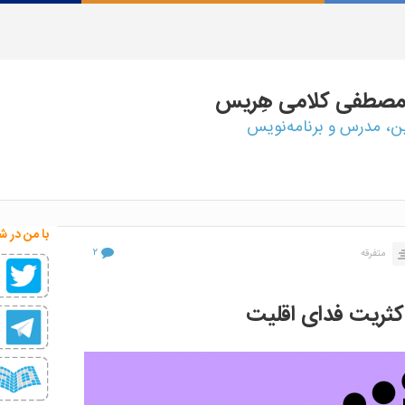
مصطفی
کلامی هِریس
ین، مدرس و برنامه‌نویس
با من در ش
۲
متفرقه
ثریت فدای اقلیت