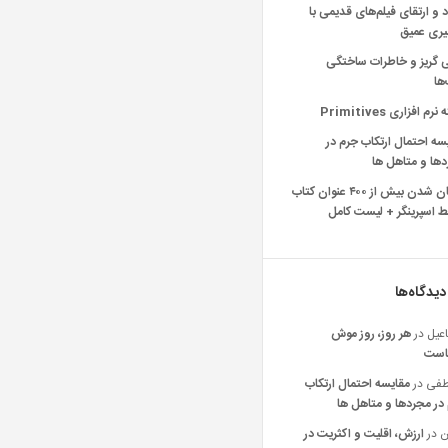
د و ارتقای فیلم‌های قدیمی با
یری عمیق
ی گریز و خاطرات ساختگی
‌ها
رم افزاری Primitives
سه احتمال ارتکاب جرم در
ها و متاهل ها
رایگان شدن بیش از ۴۰۰ عنوان کتاب
 اسپرینگر + لیست کامل
دیدگاه‌ها
عیل
در
هر روز، روز موش
است
فی
در
مقایسه احتمال ارتکاب
در مجردها و متاهل ها
ن
در
ارزش، اقلیت و اکثریت در