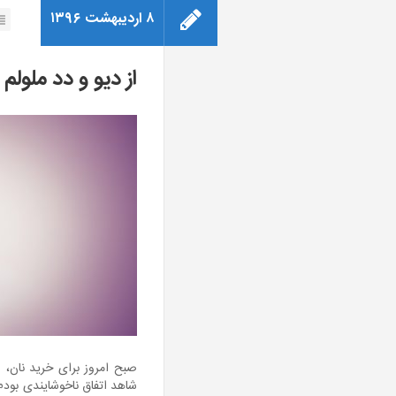
۸ اردیبهشت ۱۳۹۶
از دیو و دد ملول
صبح امروز برای خرید نان، ا
شاهد اتفاق ناخوشایندی بودم