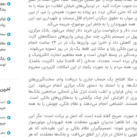
شده، بعضا تردد را غیر ممکن می‌کنند. مثلا، کافی است در ضلع
بهبو
ت جنوب حرکت کنید. در نزدیکی‌های خیابان انقلاب، دو میله را به
یادگ
ند که حتی امکان تردد دو پیاده به صورت همزمان را نیز، از بین
 سوار، به حقوق دیگران احترام قائل نیستند و شهرداری نیز، این
توال
 همه شهروندان را به خاطر این موضوع، جریمه می‌کند.
ربات
مت دلار و درخواست برای خرید دلار ایجاد می‌شود. بانک مرکزی،
بسته ن
ول در سیستم بانکی، چند سال پیش واریزهای دستگاه‌های کارت
خوان را به چند سیکل در روز کاهش داد و اخیرا نیز، واریزها یک بار در ۲۴ ساعت انجام
مقای
 بین بانکی پایا و ساتنا نیز، فقط یک بار در روز تسویه می‌شوند.
مجرد
عت‌گیر در وسط اتوبان است و همه مفاهیم تجارت الکترونیک و
ئوال برده است. مجددا، عده‌ای (که قاعدتا نباید اکثریت باشند)،
توسط
، همه مردم را به صورت یکجا، از این امکانات کاربردی، محروم
ی، مثلا افتتاح یک حساب جاری یا دریافت وام، سخت‌گیری‌های
‌ها، و با استناد به دستور بانک مرکزی انجام می‌شود. این
آخرین 
ف زمان فراوان و اغلب باعث تنزل شأن انسانی مراجعین بانک‌ها
یشگیری از افزایش آمار چک برگشتی یا بدهکاری‌های بانکی است.
اسما
هستند، اشتباهی انجام می‌دهند و نظام بانکی، چوبش را به همه
خرم
اساسی، به صورت صریح گفته شده است که اصل بر برائت است؛ مگر این
مصط
د. اما ظاهرا مدیران شهری معتقدند همه شهروندان موتورسوار
جرم 
ده‌رو شوند؛ تصمیم‌گیران نظام بانکی بر این عقیده‌اند که هر
معی
ی یا اخلال در بازار ارز اتفاق می‌افتد؛ و بانک‌ها معتقدند که هر