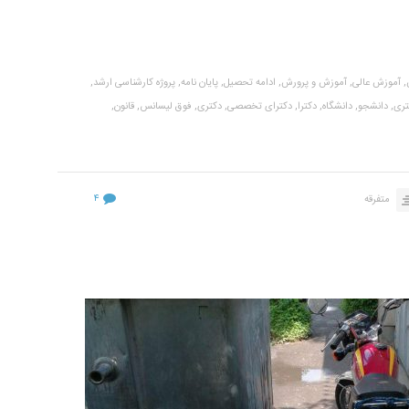
,
آموزش عالی,
آموزش و پرورش,
ادامه تحصیل,
پایان نامه,
پروژه کارشناسی ارشد,
تری,
دانشجو,
دانشگاه,
دکترا,
دکترای تخصصی,
دکتری,
فوق لیسانس,
قانون,
۴
متفرقه