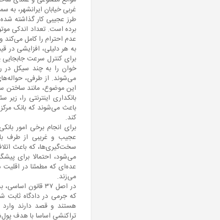
موانع مصنوعی و عمدی ساخته 
غربی خیابان ایرانشهر، به سم
طرز عجیبی کار گذاشته شده‌ا
برده است. تعداد اندکی موتور
عدم احترام را کامل می‌کند و
به هر دلیلی، افزایشی در قی
برای کنترل سرعت جابجایی پ
می‌شوند. از طرفی، حواله‌های
این موضوع، مانند ساختن سر
بانکداری اینترنتی را، زیر س
باعث می‌شوند که بانک مرکزی
کند.
برای انجام برخی امور بانک
عجیب و غریبی از طرف بانک
سخت‌گیری‌ها، که باعث اتلا
می‎‌شود، احتمالا برای پ
عده‌ای که مطمئنا در اقلیت 
می‌زند.
در اصل ۳۷ قانون 
که جرمی در دادگاه ثابت شو
هستند و قصد دارند وارد پیا
تراکنشی اساسا با هدف پول‌شوی