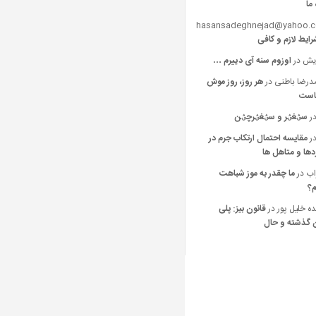
 ما
hasansadeghnejad@yahoo.
رایط لازم و کافی
یش
در
اوزوم سنه آی دییرم …
رضا باطنی
در
هر روز، روز موش
است
ر
سؽغؽر و سؽغؽرچؽن
ر
مقایسه احتمال ارتکاب جرم در
ها و متاهل ها
اب
در
ما چقدر به موز شباهت
م؟
ه خليل پور
در
قانون بیز: پلی
 گذشته و حال