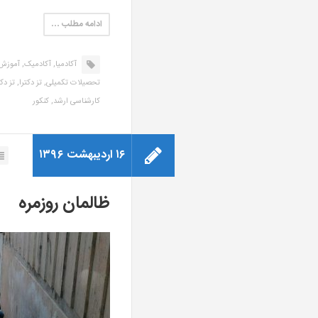
ادامه مطلب …
آکادمیا,
آکادمیک,
آموزش
تحصیلات تکمیلی,
تز دکترا,
تز دک
کارشناسی ارشد,
کنکور
۱۶ اردیبهشت ۱۳۹۶
ظالمان روزمره