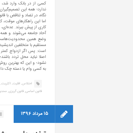
کسی از در بانک وارد شد
ندارد؛ همه این تصمیم‌گیران
نگاه، در تضاد و تناقض با ق
اما این راهکارهای موقت، ک
کاری از پیش ببرند. عده‌ای
آحاد جامعه می‌شوند و همه را
وضع همین محدودیت‌هاست، د
مستقیم با متخلفین اندیشیده
است. پس اگر ازدواج کمتر ش
اصلا نباید محل تردد باشند؛
نشود؛ و این که بهترین رو
به کسی وام یا دسته چک داد
اختلاس,
اقلیت,
اکثریت,
قانون اساسی,
قانون گریزی,
محدو
۱۵ مرداد ۱۳۹۶