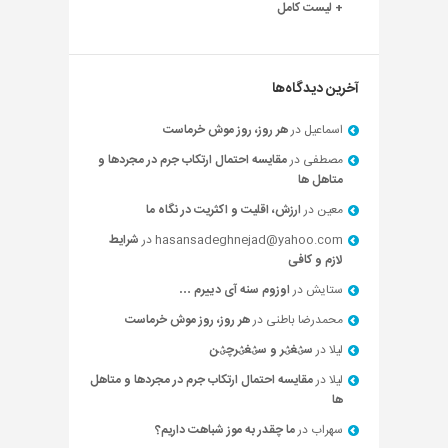
+ لیست کامل
آخرین دیدگاه‌ها
اسماعیل
در
هر روز، روز موش خرماست
مصطفی
در
مقایسه احتمال ارتکاب جرم در مجردها و
متاهل ها
معین
در
ارزش، اقلیت و اکثریت در نگاه ما
hasansadeghnejad@yahoo.com
در
شرایط
لازم و کافی
ستایش
در
اوزوم سنه آی دییرم …
محمدرضا باطنی
در
هر روز، روز موش خرماست
لیلا
در
سؽغؽر و سؽغؽرچؽن
لیلا
در
مقایسه احتمال ارتکاب جرم در مجردها و متاهل
ها
سهراب
در
ما چقدر به موز شباهت داریم؟