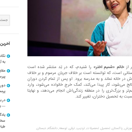
آخرین 
نکات
به آ
ر از
خانم «شمیم اختر»
را شنیدم، که در تِد منتشر شده است
مقا
تانی است، که توانسته است بر خلاف جریان مرسوم و بر خلاف
پیرسون
ر خانه نماند و به مدرسه برود. او پس از تمام کردن دوران
الج می‌شود، کار پیدا می‌کند، کمک خرج خانواده می‌شود، وارد
دوره
‌تر و بزرگ‌تری را در منطقه زندگی‌اش انجام می‌دهد، و نهایتا
پرم
سبت به تحصیل دختران، تغییر کند.
در ب
— با
یادگ
سخنر
طباط
موزش,
پاکستان,
تحصیل,
تحصیلات,
تردیپ,
ترقی,
توسعه,
دانشگاه,
دبستان,