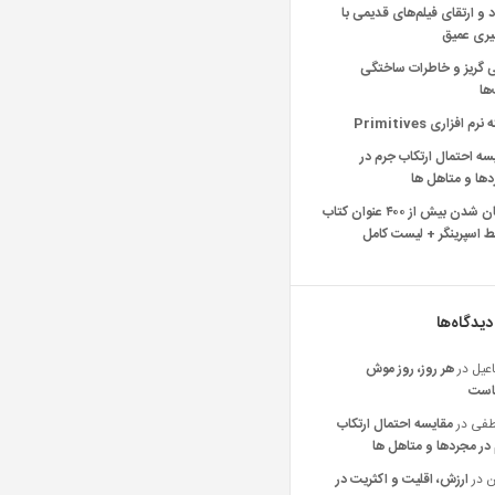
د و ارتقای فیلم‌های قدیمی با
یری عمیق
ی گریز و خاطرات ساختگی
‌ها
رم افزاری Primitives
سه احتمال ارتکاب جرم در
ها و متاهل ها
رایگان شدن بیش از ۴۰۰ عنوان کتاب
 اسپرینگر + لیست کامل
دیدگاه‌ها
عیل
در
هر روز، روز موش
است
فی
در
مقایسه احتمال ارتکاب
در مجردها و متاهل ها
ن
در
ارزش، اقلیت و اکثریت در