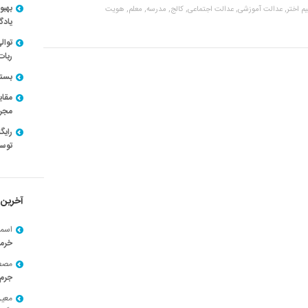
بهبو
م اختر,
عدالت آموزشی,
عدالت اجتماعی,
کالج,
مدرسه,
معلم,
هویت
یادگ
توال
ربات
بسته ن
مقای
مجرد
توسط
آخرین 
اسما
خرم
مصط
جرم 
معی