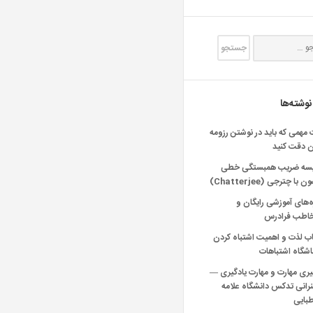
نوشته‌ها
 مهمی که باید در نوشتن رزومه
ن دقت کنید
یسه ضریب همبستگی خطی
 با چترجی (Chatterjee)
‌های آموزشی رایگان و
خاطب فرادرس
اب لذت و اهمیت اشتباه کردن
شگاه اشتباهات
یری مهارت و مهارت یادگیری —
انی تدکس دانشگاه علامه
بایی