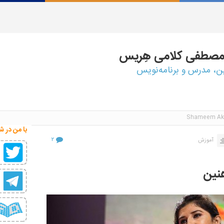
مصطفی
کلامی هِریس
ین، مدرس و برنامه‌نویس
با من در ش
۲
آموزش
هنین