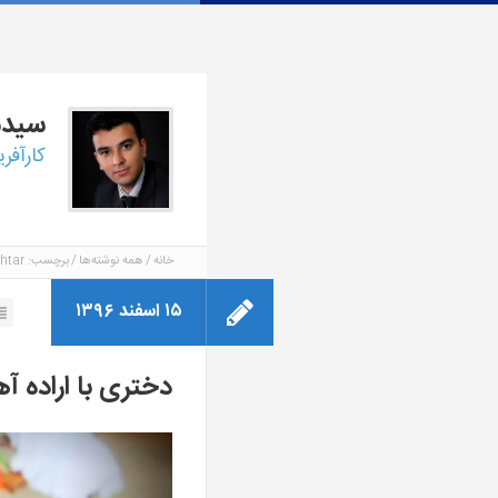
سید
کارآفر
خانه
همه نوشته‌ها
برچسب: Shameem Akhtar
۱۵ اسفند ۱۳۹۶
دختری با اراده آ