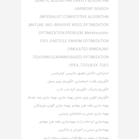
GENETIC ALGORITHM,
FIREFLY ALGORITHM,
HARMONY SEARCH,
IMPERIALIST COMPETITIVE ALGORITHM,
MATLAB,
IWO,
INVASIVE WEED OPTIMIZATION,
OPTIMIZATION PROBLEM,
Metaheuristic,
PSO,
PARTICLE SWARM OPTIMIZATION,
SIMULATED ANNEALING,
TEACHING-LEARNING-BASED OPTIMIZATION,
YPEA,
TOOLBOX,
TLBO,
استراتژی تکاملی تطبیق ماتریس کواریانس,
الگوریتم رقابت استعماری,
الگوریتم زنبور عسل,
الگوریتم ژنتیک,
الگوریتم کرم شب تاب,
الگوریتم کلونی زنبور عسل,
بهینه سازی,
بهینه سازی چند هدفه,
بهینه سازی علف هرز مهاجم,
بهینه سازی کلونی مورچگان,
بهینه سازی مبتنی بر جغرافیای زیستی,
بهینه‌سازی ازدحام ذرات,
بهینه‌سازی علف هرز مهاجم,
بهینه‌سازی مبتنی بر آموزش و یادگیری,
بهینه‌سازی مبتنی بر جغرافیای زیستی,
پروژه یارپیز,