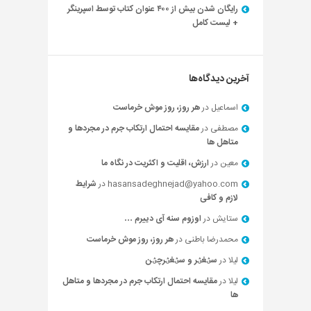
رایگان شدن بیش از ۴۰۰ عنوان کتاب توسط اسپرینگر
+ لیست کامل
آخرین دیدگاه‌ها
اسماعیل
در
هر روز، روز موش خرماست
مصطفی
در
مقایسه احتمال ارتکاب جرم در مجردها و
متاهل ها
معین
در
ارزش، اقلیت و اکثریت در نگاه ما
hasansadeghnejad@yahoo.com
در
شرایط
لازم و کافی
ستایش
در
اوزوم سنه آی دییرم …
محمدرضا باطنی
در
هر روز، روز موش خرماست
لیلا
در
سؽغؽر و سؽغؽرچؽن
لیلا
در
مقایسه احتمال ارتکاب جرم در مجردها و متاهل
ها