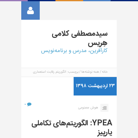
سیدمصطفی
کلامی
هِریس
کارآفرین، مدرس و برنامه‌نویس
خانه
همه نوشته‌ها
برچسب: الگوریتم رقابت استعماری
۲۳ اردیبهشت ۱۳۹۸
۰
هوش مصنوعی
YPEA: الگوریتم‌های تکاملی
یارپیز