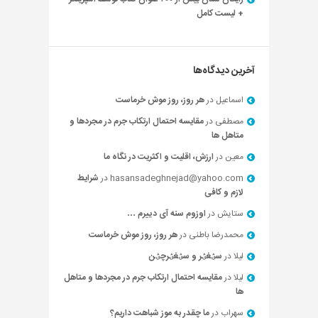
+ لیست کامل
آخرین دیدگاه‌ها
اسماعیل
در
هر روز، روز موش خرماست
مصطفی
در
مقایسه احتمال ارتکاب جرم در مجردها و
متاهل ها
معین
در
ارزش، اقلیت و اکثریت در نگاه ما
hasansadeghnejad@yahoo.com
در
شرایط
لازم و کافی
ستایش
در
اوزوم سنه آی دییرم …
محمدرضا باطنی
در
هر روز، روز موش خرماست
لیلا
در
سؽغؽر و سؽغؽرچؽن
لیلا
در
مقایسه احتمال ارتکاب جرم در مجردها و متاهل
ها
سهراب
در
ما چقدر به موز شباهت داریم؟