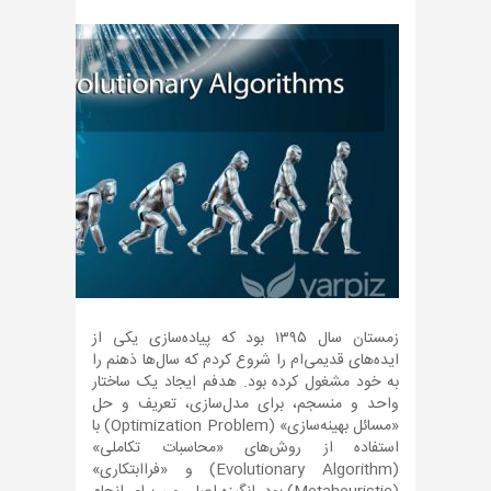
زمستان سال ۱۳۹۵ بود که پیاده‌سازی یکی از
ایده‌های قدیمی‌ام را شروع کردم که سال‌ها ذهنم را
به خود مشغول کرده بود. هدفم ایجاد یک ساختار
واحد و منسجم، برای مدل‌سازی، تعریف و حل
«مسائل بهینه‌سازی» (Optimization Problem) با
استفاده از روش‌های «محاسبات تکاملی»
(Evolutionary Algorithm) و «فراابتکاری»