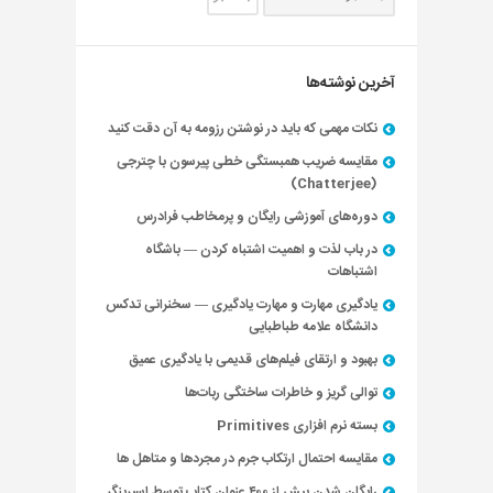
آخرین نوشته‌ها
نکات مهمی که باید در نوشتن رزومه به آن دقت کنید
مقایسه ضریب همبستگی خطی پیرسون با چترجی
(Chatterjee)
دوره‌های آموزشی رایگان و پرمخاطب فرادرس
در باب لذت و اهمیت اشتباه کردن — باشگاه
اشتباهات
یادگیری مهارت و مهارت یادگیری — سخنرانی تدکس
دانشگاه علامه طباطبایی
بهبود و ارتقای فیلم‌های قدیمی با یادگیری عمیق
توالی گریز و خاطرات ساختگی ربات‌ها
بسته نرم افزاری Primitives
مقایسه احتمال ارتکاب جرم در مجردها و متاهل ها
رایگان شدن بیش از ۴۰۰ عنوان کتاب توسط اسپرینگر