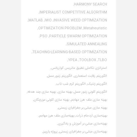
HARMONY SEARCH,
IMPERIALIST COMPETITIVE ALGORITHM,
MATLAB,
IWO,
INVASIVE WEED OPTIMIZATION,
OPTIMIZATION PROBLEM,
Metaheuristic,
PSO,
PARTICLE SWARM OPTIMIZATION,
SIMULATED ANNEALING,
TEACHING-LEARNING-BASED OPTIMIZATION,
YPEA,
TOOLBOX,
TLBO,
استراتژی تکاملی تطبیق ماتریس کواریانس,
الگوریتم رقابت استعماری,
الگوریتم زنبور عسل,
الگوریتم ژنتیک,
الگوریتم کرم شب تاب,
الگوریتم کلونی زنبور عسل,
بهینه سازی,
بهینه سازی چند هدفه,
بهینه سازی علف هرز مهاجم,
بهینه سازی کلونی مورچگان,
بهینه سازی مبتنی بر جغرافیای زیستی,
بهینه‌سازی ازدحام ذرات,
بهینه‌سازی علف هرز مهاجم,
بهینه‌سازی مبتنی بر آموزش و یادگیری,
بهینه‌سازی مبتنی بر جغرافیای زیستی,
پروژه یارپیز,