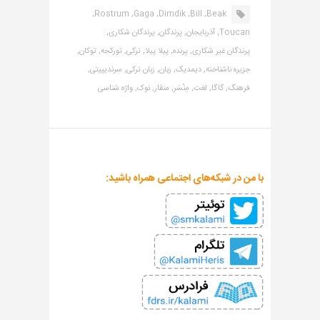
Rostrum,
Gaga,
Dimdik,
Bill,
Beak,
Toucan,
آذربایجان,
پرندگان,
پرندگان شکاری,
پرندگان غیر شکاری,
پرنده,
پیلا پیلا,
ترکی,
تورکجه,
توکان,
جزیره ناشناخته,
دیمدیک,
زبان,
زبان ترکی,
سرندیپیتی,
فرهنگ,
گاگا,
لغت,
مِنْسَر,
منقار,
نوک,
واژه شناسی
با من در شبکه‌های اجتماعی همراه باشید: