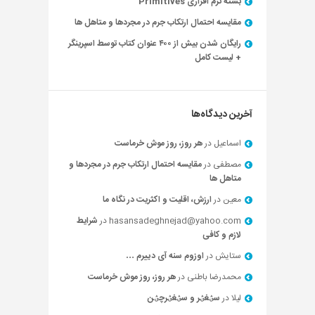
بسته نرم افزاری Primitives
مقایسه احتمال ارتکاب جرم در مجردها و متاهل ها
رایگان شدن بیش از ۴۰۰ عنوان کتاب توسط اسپرینگر
+ لیست کامل
آخرین دیدگاه‌ها
اسماعیل
در
هر روز، روز موش خرماست
مصطفی
در
مقایسه احتمال ارتکاب جرم در مجردها و
متاهل ها
معین
در
ارزش، اقلیت و اکثریت در نگاه ما
hasansadeghnejad@yahoo.com
در
شرایط
لازم و کافی
ستایش
در
اوزوم سنه آی دییرم …
محمدرضا باطنی
در
هر روز، روز موش خرماست
لیلا
در
سؽغؽر و سؽغؽرچؽن