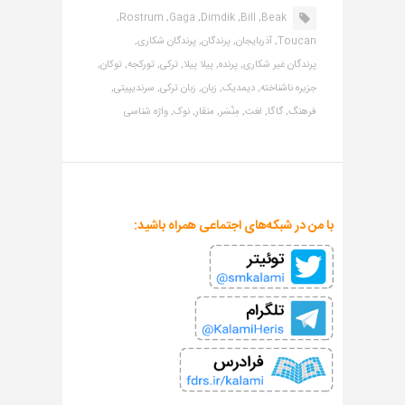
Rostrum,
Gaga,
Dimdik,
Bill,
Beak,
Toucan,
آذربایجان,
پرندگان,
پرندگان شکاری,
پرندگان غیر شکاری,
پرنده,
پیلا پیلا,
ترکی,
تورکجه,
توکان,
جزیره ناشناخته,
دیمدیک,
زبان,
زبان ترکی,
سرندیپیتی,
فرهنگ,
گاگا,
لغت,
مِنْسَر,
منقار,
نوک,
واژه شناسی
با من در شبکه‌های اجتماعی همراه باشید: