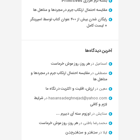
بسته نرم افزاری Primitives
مقایسه احتمال ارتکاب جرم در مجردها و متاهل ها
رایگان شدن بیش از ۴۰۰ عنوان کتاب توسط اسپرینگر
+ لیست کامل
آخرین دیدگاه‌ها
اسماعیل
در
هر روز، روز موش خرماست
مصطفی
در
مقایسه احتمال ارتکاب جرم در مجردها و
متاهل ها
معین
در
ارزش، اقلیت و اکثریت در نگاه ما
hasansadeghnejad@yahoo.com
در
شرایط
لازم و کافی
ستایش
در
اوزوم سنه آی دییرم …
محمدرضا باطنی
در
هر روز، روز موش خرماست
لیلا
در
سؽغؽر و سؽغؽرچؽن