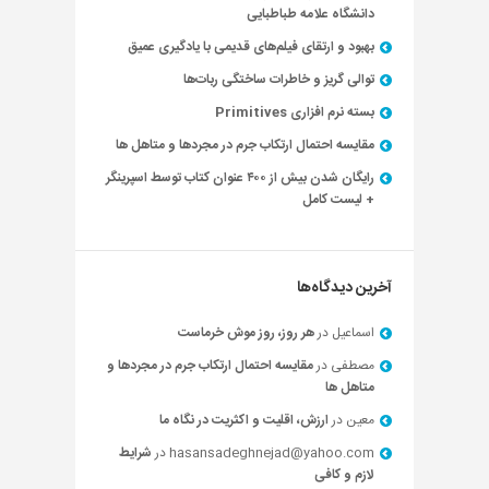
دانشگاه علامه طباطبایی
بهبود و ارتقای فیلم‌های قدیمی با یادگیری عمیق
توالی گریز و خاطرات ساختگی ربات‌ها
بسته نرم افزاری Primitives
مقایسه احتمال ارتکاب جرم در مجردها و متاهل ها
رایگان شدن بیش از ۴۰۰ عنوان کتاب توسط اسپرینگر
+ لیست کامل
آخرین دیدگاه‌ها
اسماعیل
در
هر روز، روز موش خرماست
مصطفی
در
مقایسه احتمال ارتکاب جرم در مجردها و
متاهل ها
معین
در
ارزش، اقلیت و اکثریت در نگاه ما
hasansadeghnejad@yahoo.com
در
شرایط
لازم و کافی