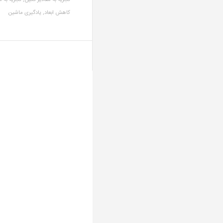
تجزیه به مقادیر تکین,
تجزیه به م
کاهش ابعاد,
یادگیری ماشین