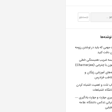
نوشته‌ها
 مهمی که باید در نوشتن رزومه
ن دقت کنید
یسه ضریب همبستگی خطی
 با چترجی (Chatterjee)
‌های آموزشی رایگان و
خاطب فرادرس
اب لذت و اهمیت اشتباه کردن
شگاه اشتباهات
یری مهارت و مهارت یادگیری —
انی تدکس دانشگاه علامه
بایی