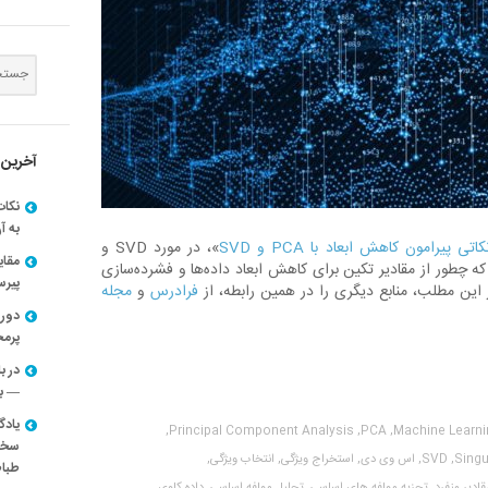
آخرین 
نکات
به آ
کاتی پیرامون کاهش ابعاد با PCA و SVD
»، در مورد SVD و
مقا
 که چطور از مقادیر تکین برای کاهش ابعاد داده‌ها و فشرده‌سازی
پیرسون
 این مطلب، منابع دیگری را در همین رابطه، از
فرادرس
و
مجله
دوره
پرم
در ب
— با
یادگ
Principal Component Analysis,
PCA,
Machine Learni
سخنر
Singu
SVD,
اس وی دی,
استخراج ویژگی,
انتخاب ویژگی,
طباط