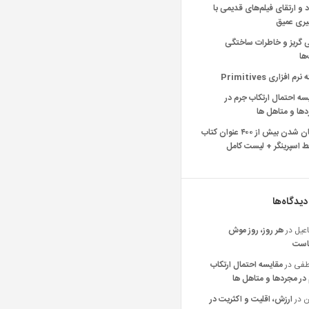
د و ارتقای فیلم‌های قدیمی با
یری عمیق
ی گریز و خاطرات ساختگی
‌ها
رم افزاری Primitives
سه احتمال ارتکاب جرم در
ها و متاهل ها
رایگان شدن بیش از ۴۰۰ عنوان کتاب
 اسپرینگر + لیست کامل
دیدگاه‌ها
عیل
در
هر روز، روز موش
است
فی
در
مقایسه احتمال ارتکاب
در مجردها و متاهل ها
ن
در
ارزش، اقلیت و اکثریت در