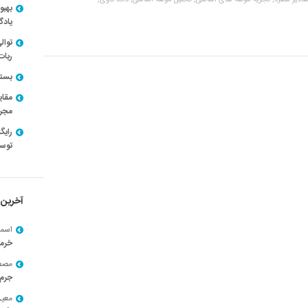
قادیر منفرد,
تجزیه مولفه های اساسی,
تحلیل مولفه اساسی,
داده کاوی,
بهبو
یادگ
توال
ربات
بسته ن
مقای
مجرد
توسط
آخرین 
اسما
خرم
مصط
جرم 
معی