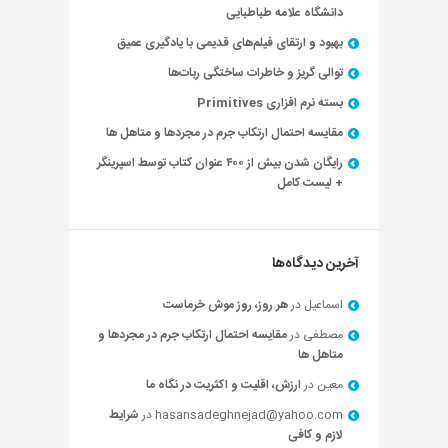
دانشگاه علامه طباطبایی
بهبود و ارتقای فیلم‌های قدیمی با یادگیری عمیق
توالی گریز و خاطرات ساختگی ربات‌ها
بسته نرم افزاری Primitives
مقایسه احتمال ارتکاب جرم در مجردها و متاهل ها
رایگان شدن بیش از ۴۰۰ عنوان کتاب توسط اسپرینگر
+ لیست کامل
آخرین دیدگاه‌ها
اسماعیل
در
هر روز، روز موش خرماست
مصطفی
در
مقایسه احتمال ارتکاب جرم در مجردها و
متاهل ها
معین
در
ارزش، اقلیت و اکثریت در نگاه ما
hasansadeghnejad@yahoo.com
در
شرایط
لازم و کافی