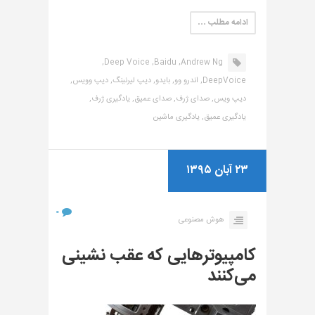
ادامه مطلب …
Deep Voice,
Baidu,
Andrew Ng,
DeepVoice,
اندرو وو,
بایدو,
دیپ لیرنینگ,
دیپ وویس,
دیپ ویس,
صدای ژرف,
صدای عمیق,
یادگیری ژرف,
یادگیری عمیق,
یادگیری ماشین
۲۳ آبان ۱۳۹۵
۰
هوش مصنوعی
کامپیوترهایی که عقب نشینی
می‌کنند