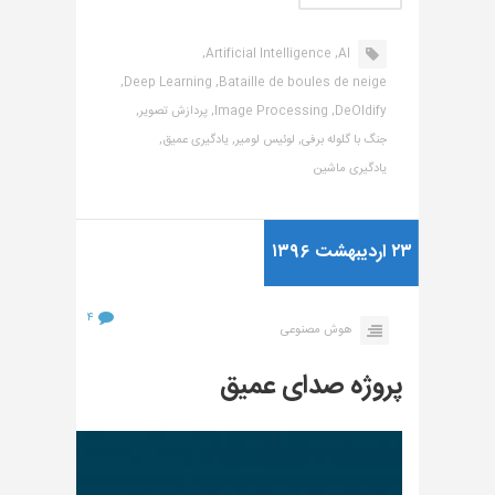
Artificial Intelligence,
AI,
Deep Learning,
Bataille de boules de neige,
DeOldify,
Image Processing,
پردازش تصویر,
جنگ با گلوله برفی,
لوئیس لومیر,
یادگیری عمیق,
یادگیری ماشین
۲۳ اردیبهشت ۱۳۹۶
۴
هوش مصنوعی
پروژه صدای عمیق