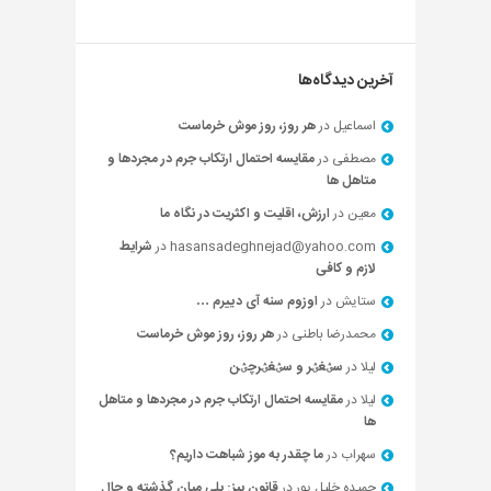
آخرین دیدگاه‌ها
اسماعیل
در
هر روز، روز موش خرماست
مصطفی
در
مقایسه احتمال ارتکاب جرم در مجردها و
متاهل ها
معین
در
ارزش، اقلیت و اکثریت در نگاه ما
hasansadeghnejad@yahoo.com
در
شرایط
لازم و کافی
ستایش
در
اوزوم سنه آی دییرم …
محمدرضا باطنی
در
هر روز، روز موش خرماست
لیلا
در
سؽغؽر و سؽغؽرچؽن
لیلا
در
مقایسه احتمال ارتکاب جرم در مجردها و متاهل
ها
سهراب
در
ما چقدر به موز شباهت داریم؟
حميده خليل پور
در
قانون بیز: پلی میان گذشته و حال