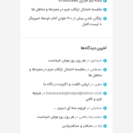
بسته نرم افزاری Primitives
مقایسه احتمال ارتکاب جرم در مجردها و متاهل ها
رایگان شدن بیش از ۴۰۰ عنوان کتاب توسط اسپرینگر
+ لیست کامل
آخرین دیدگاه‌ها
اسماعیل
در
هر روز، روز موش خرماست
مصطفی
در
مقایسه احتمال ارتکاب جرم در مجردها و
متاهل ها
معین
در
ارزش، اقلیت و اکثریت در نگاه ما
hasansadeghnejad@yahoo.com
در
شرایط
لازم و کافی
ستایش
در
اوزوم سنه آی دییرم …
محمدرضا باطنی
در
هر روز، روز موش خرماست
لیلا
در
سؽغؽر و سؽغؽرچؽن