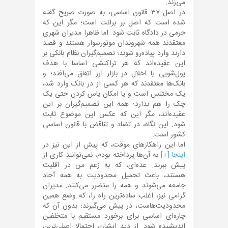
می‌زند.
در اصل ۳۷ قانون اساسی، به صورت صریح گفته
شده است که اصل بر برائت است؛ مگر این که
جرمی در دادگاه ثابت شود. اما ظاهرا مدیران شهری
معتقدند همه شهروندان موتورسوار هستند و قصد
دارند وارد پیاده‌رو شوند؛ تصمیم‌گیران نظام بانکی بر
این عقیده‌اند که هر تراکنشی اساسا با هدف
پول‌شویی یا اخلال در بازار ارز اتفاق می‌افتد؛ و
بانک‌ها معتقدند که هر کسی از در بانک وارد شد،
یک مختلس است و یا امکان پاس کردن حتی یک
چک را هم ندارد؛ همه این تصمیم‌گیران بر این
عقیده‌اند، مگر این که عکس این موضوع ثابت
شود. این نگاه، در تضاد و تناقض با قانون اساسی
کشور است.
اما این راهکارهای موقت، که پیش از این نیز در
اینجا [+]
به آن‌ها پرداخته بودم، نمی‌توانند کاری از
پیش ببرند. عده‌ای، که به زعم من در اقلیت
هستند، باعث تحمیل محدودیت به همه آحاد
جامعه می‌شوند و همه را متضرر می‌کنند. مدیران
گرامی نیز، اغلب ساده‌ترین راه را، که وضع همین
محدودیت‌هاست، در پیش می‌گیرند؛ بدون آن که
چاره‌ای اساسی برای برخورد مستقیم با متخلفین
اندیشیده شود. از دید ایشان، احتمالا اصلی‌ترین