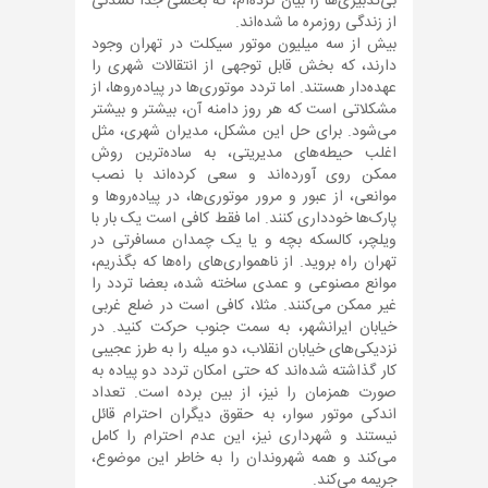
بی‌تدبیری‌ها را بیان کرده‌ام، که بخشی جدا نشدنی
از زندگی روزمره ما شده‌اند.
بیش از سه میلیون موتور سیکلت در تهران وجود
دارند، که بخش قابل توجهی از انتقالات شهری را
عهده‌دار هستند. اما تردد موتوری‌ها در پیاده‌روها، از
مشکلاتی است که هر روز دامنه آن، بیشتر و بیشتر
می‌شود. برای حل این مشکل، مدیران شهری، مثل
اغلب حیطه‌های مدیریتی، به ساده‌ترین روش
ممکن روی آورده‌اند و سعی کرده‌اند با نصب
موانعی، از عبور و مرور موتوری‌ها، در پیاده‌روها و
پارک‌ها خودداری کنند. اما فقط کافی است یک بار با
ویلچر، کالسکه بچه و یا یک چمدان مسافرتی در
تهران راه بروید. از ناهمواری‌های راه‌ها که بگذریم،
موانع مصنوعی و عمدی ساخته شده، بعضا تردد را
غیر ممکن می‌کنند. مثلا، کافی است در ضلع غربی
خیابان ایرانشهر، به سمت جنوب حرکت کنید. در
نزدیکی‌های خیابان انقلاب، دو میله را به طرز عجیبی
کار گذاشته شده‌اند که حتی امکان تردد دو پیاده به
صورت همزمان را نیز، از بین برده است. تعداد
اندکی موتور سوار، به حقوق دیگران احترام قائل
نیستند و شهرداری نیز، این عدم احترام را کامل
می‌کند و همه شهروندان را به خاطر این موضوع،
جریمه می‌کند.