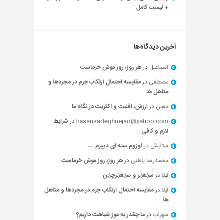
+ لیست کامل
آخرین دیدگاه‌ها
اسماعیل
در
هر روز، روز موش خرماست
مصطفی
در
مقایسه احتمال ارتکاب جرم در مجردها و
متاهل ها
معین
در
ارزش، اقلیت و اکثریت در نگاه ما
hasansadeghnejad@yahoo.com
در
شرایط
لازم و کافی
ستایش
در
اوزوم سنه آی دییرم …
محمدرضا باطنی
در
هر روز، روز موش خرماست
لیلا
در
سؽغؽر و سؽغؽرچؽن
لیلا
در
مقایسه احتمال ارتکاب جرم در مجردها و متاهل
ها
سهراب
در
ما چقدر به موز شباهت داریم؟