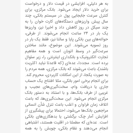
به هر دلیلی، افزایشی در قیمت دلار و درخواست
برای خرید دلار ایجاد می‌شود. بانک مرکزی، برای
کنترل سرعت جابجایی پول در سیستم بانکی، چند
سال پیش واریزهای دستگاه‌های کارت خوان را به
چند سیکل در روز کاهش داد و اخیرا نیز، واریزها
یک بار در ۲۴ ساعت انجام می‌شوند. از طرفی،
حواله‌های بین بانکی پایا و ساتنا نیز، فقط یک بار در
روز تسویه می‌شوند. این موضوع، مانند ساختن
سرعت‌گیر در وسط اتوبان است و همه مفاهیم
تجارت الکترونیک و بانکداری اینترنتی را، زیر سئوال
برده است. مجددا، عده‌ای (که قاعدتا نباید اکثریت
باشند)، باعث می‌شوند که بانک مرکزی، همه مردم را
به صورت یکجا، از این امکانات کاربردی، محروم کند.
برای انجام برخی امور بانکی، مثلا افتتاح یک حساب
جاری یا دریافت وام، سخت‌گیری‌های عجیب و
غریبی از طرف بانک‌ها، و با استناد به دستور بانک
مرکزی انجام می‌شود. این سخت‌گیری‌ها، که باعث
اتلاف زمان فراوان و اغلب باعث تنزل شأن انسانی
مراجعین بانک‌ها می‎‌شود، احتمالا برای پیشگیری از
افزایش آمار چک برگشتی یا بدهکاری‌های بانکی
است. عده‌ای که مطمئنا در اقلیت هستند، اشتباهی
انجام می‌دهند و نظام بانکی، چوبش را به همه