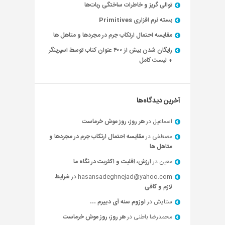
توالی گریز و خاطرات ساختگی ربات‌ها
بسته نرم افزاری Primitives
مقایسه احتمال ارتکاب جرم در مجردها و متاهل ها
رایگان شدن بیش از ۴۰۰ عنوان کتاب توسط اسپرینگر
+ لیست کامل
آخرین دیدگاه‌ها
اسماعیل
در
هر روز، روز موش خرماست
مصطفی
در
مقایسه احتمال ارتکاب جرم در مجردها و
متاهل ها
معین
در
ارزش، اقلیت و اکثریت در نگاه ما
hasansadeghnejad@yahoo.com
در
شرایط
لازم و کافی
ستایش
در
اوزوم سنه آی دییرم …
محمدرضا باطنی
در
هر روز، روز موش خرماست