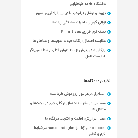
دانشگاه علامه طباطبایی
بهبود و ارتقای فیلم‌های قدیمی با یادگیری عمیق
توالی گریز و خاطرات ساختگی ربات‌ها
بسته نرم افزاری Primitives
مقایسه احتمال ارتکاب جرم در مجردها و متاهل ها
رایگان شدن بیش از ۴۰۰ عنوان کتاب توسط اسپرینگر
+ لیست کامل
آخرین دیدگاه‌ها
اسماعیل
در
هر روز، روز موش خرماست
مصطفی
در
مقایسه احتمال ارتکاب جرم در مجردها و
متاهل ها
معین
در
ارزش، اقلیت و اکثریت در نگاه ما
hasansadeghnejad@yahoo.com
در
شرایط
لازم و کافی