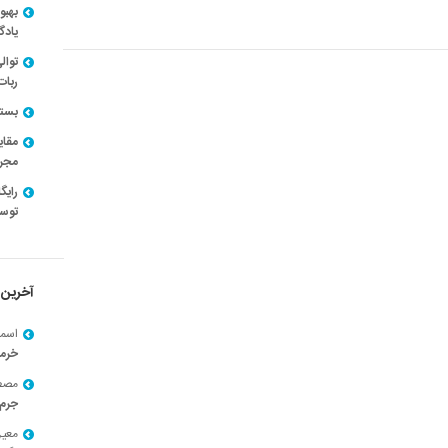
بهبو
یادگ
توال
ربات
بسته ن
مقای
مجرد
توسط
آخرین 
اسما
خرم
مصط
جرم 
معی