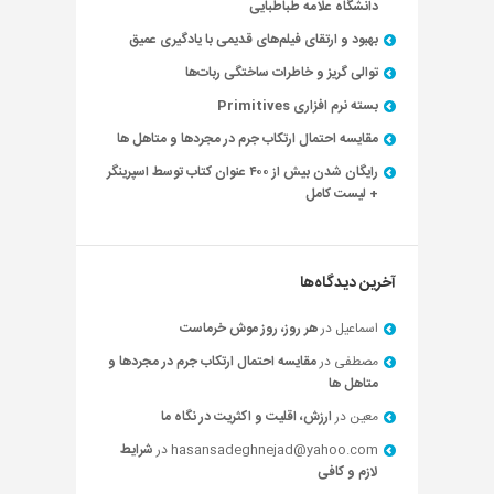
دانشگاه علامه طباطبایی
بهبود و ارتقای فیلم‌های قدیمی با یادگیری عمیق
توالی گریز و خاطرات ساختگی ربات‌ها
بسته نرم افزاری Primitives
مقایسه احتمال ارتکاب جرم در مجردها و متاهل ها
رایگان شدن بیش از ۴۰۰ عنوان کتاب توسط اسپرینگر
+ لیست کامل
آخرین دیدگاه‌ها
اسماعیل
در
هر روز، روز موش خرماست
مصطفی
در
مقایسه احتمال ارتکاب جرم در مجردها و
متاهل ها
معین
در
ارزش، اقلیت و اکثریت در نگاه ما
hasansadeghnejad@yahoo.com
در
شرایط
لازم و کافی