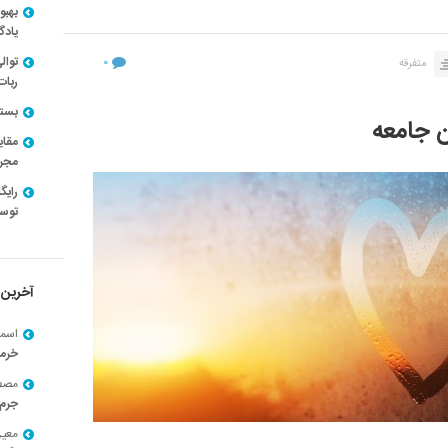
بهبو
یادگ
توال
۰
متفرقه
ربات
بسته ن
 جامعه
مقای
مجرد
توسط
آخرین 
اسما
خرم
مصط
جرم 
معی