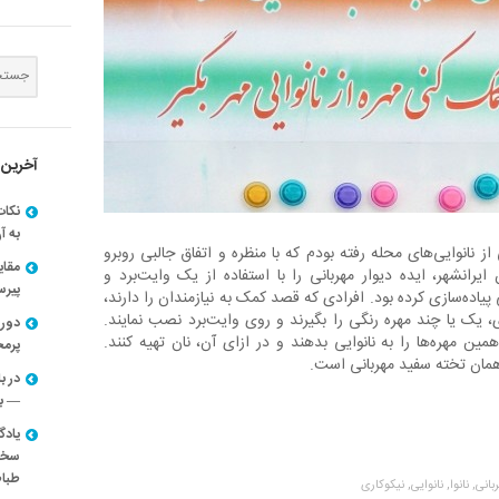
آخرین 
نکات
به آ
از نانوایی‌های محله رفته بودم که با منظره و اتفاق جالبی روبرو
مقا
ایرانشهر، ایده دیوار مهربانی را با استفاده از یک وایت‌برد و
پیرسون
پیاده‌سازی کرده بود. افرادی که قصد کمک به نیازمندان را دارند،
ی، یک یا چند مهره رنگی را بگیرند و روی وایت‌برد نصب نمایند.
دوره
همین مهره‌ها را به نانوایی بدهند و در ازای آن، نان تهیه کنند.
پرم
مان تخته سفید مهربانی است.
در ب
— با
یادگ
سخنر
طباط
بانی,
نانوا,
نانوایی,
نیکوکاری