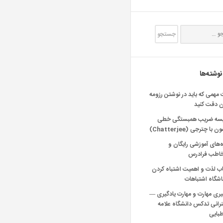
نوشته‌ها
 مهمی که باید در نوشتن رزومه
ن دقت کنید
یسه ضریب همبستگی خطی
 با چترجی (Chatterjee)
‌های آموزشی رایگان و
خاطب فرادرس
اب لذت و اهمیت اشتباه کردن
شگاه اشتباهات
یری مهارت و مهارت یادگیری —
انی تدکس دانشگاه علامه
بایی