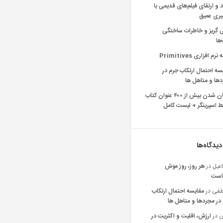
د و ارتقای فیلم‌های قدیمی با
یری عمیق
ی گریز و خاطرات ساختگی
‌ها
رم افزاری Primitives
سه احتمال ارتکاب جرم در
ها و متاهل ها
رایگان شدن بیش از ۴۰۰ عنوان کتاب
 اسپرینگر + لیست کامل
دیدگاه‌ها
عیل
در
هر روز، روز موش
است
فی
در
مقایسه احتمال ارتکاب
در مجردها و متاهل ها
ن
در
ارزش، اقلیت و اکثریت در