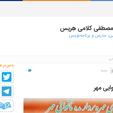
مصطفی
کلامی هِریس
ین، مدرس و برنامه‌نویس
اری
با من در ش
۱
متفرقه
وایی مهر