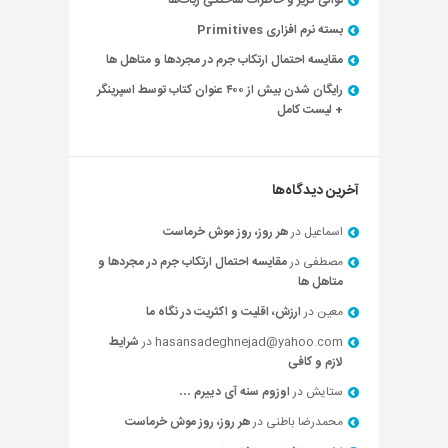
توالی گریز و خاطرات ساختگی ربات‌ها
بسته نرم افزاری Primitives
مقایسه احتمال ارتکاب جرم در مجردها و متاهل ها
رایگان شدن بیش از ۴۰۰ عنوان کتاب توسط اسپرینگر
+ لیست کامل
آخرین دیدگاه‌ها
اسماعیل
در
هر روز، روز موش خرماست
مصطفی
در
مقایسه احتمال ارتکاب جرم در مجردها و
متاهل ها
معین
در
ارزش، اقلیت و اکثریت در نگاه ما
hasansadeghnejad@yahoo.com
در
شرایط
لازم و کافی
ستایش
در
اوزوم سنه آی دییرم …
محمدرضا باطنی
در
هر روز، روز موش خرماست