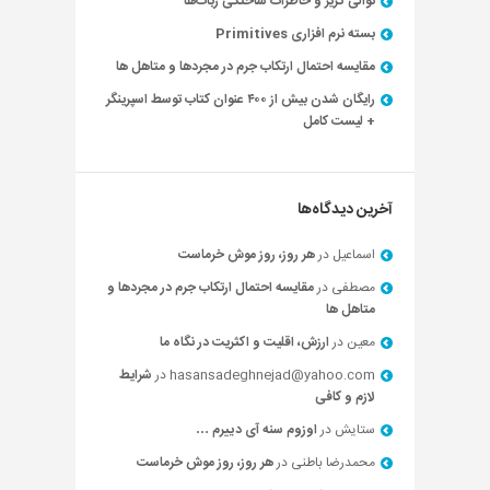
توالی گریز و خاطرات ساختگی ربات‌ها
بسته نرم افزاری Primitives
مقایسه احتمال ارتکاب جرم در مجردها و متاهل ها
رایگان شدن بیش از ۴۰۰ عنوان کتاب توسط اسپرینگر
+ لیست کامل
آخرین دیدگاه‌ها
اسماعیل
در
هر روز، روز موش خرماست
مصطفی
در
مقایسه احتمال ارتکاب جرم در مجردها و
متاهل ها
معین
در
ارزش، اقلیت و اکثریت در نگاه ما
hasansadeghnejad@yahoo.com
در
شرایط
لازم و کافی
ستایش
در
اوزوم سنه آی دییرم …
محمدرضا باطنی
در
هر روز، روز موش خرماست