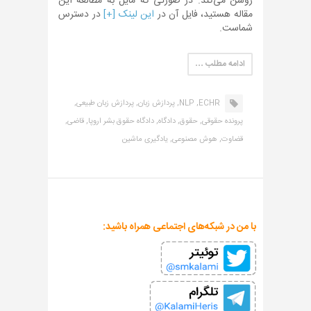
روشن می‌کند. در صورتی که مایل به مطالعه این
مقاله هستید، فایل آن در
این لینک [+]
در دسترس
شماست.
ادامه مطلب …
ECHR,
NLP,
پردازش زبان,
پردازش زبان طبیعی,
پرونده حقوقی,
حقوق,
دادگاه,
دادگاه حقوق بشر اروپا,
قاضی,
قضاوت,
هوش مصنوعی,
یادگیری ماشین
با من در شبکه‌های اجتماعی همراه باشید: