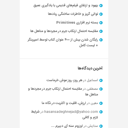
بهبود و ارتقای فیلم‌های قدیمی با یادگیری عمیق
توالی گریز و خاطرات ساختگی ربات‌ها
بسته نرم افزاری Primitives
مقایسه احتمال ارتکاب جرم در مجردها و متاهل ها
رایگان شدن بیش از ۴۰۰ عنوان کتاب توسط اسپرینگر
+ لیست کامل
آخرین دیدگاه‌ها
اسماعیل
در
هر روز، روز موش خرماست
مصطفی
در
مقایسه احتمال ارتکاب جرم در مجردها و
متاهل ها
معین
در
ارزش، اقلیت و اکثریت در نگاه ما
hasansadeghnejad@yahoo.com
در
شرایط
لازم و کافی
ستایش
در
اوزوم سنه آی دییرم …