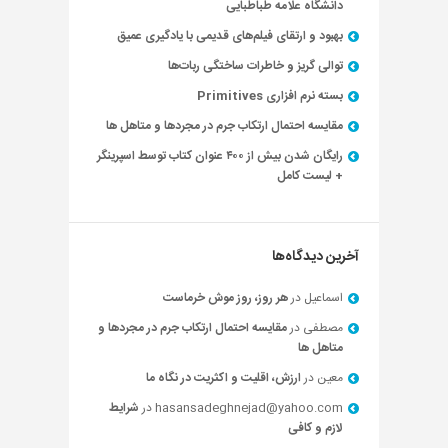
دانشگاه علامه طباطبایی
بهبود و ارتقای فیلم‌های قدیمی با یادگیری عمیق
توالی گریز و خاطرات ساختگی ربات‌ها
بسته نرم افزاری Primitives
مقایسه احتمال ارتکاب جرم در مجردها و متاهل ها
رایگان شدن بیش از ۴۰۰ عنوان کتاب توسط اسپرینگر
+ لیست کامل
آخرین دیدگاه‌ها
اسماعیل
در
هر روز، روز موش خرماست
مصطفی
در
مقایسه احتمال ارتکاب جرم در مجردها و
متاهل ها
معین
در
ارزش، اقلیت و اکثریت در نگاه ما
hasansadeghnejad@yahoo.com
در
شرایط
لازم و کافی