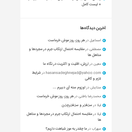
+ لیست کامل
آخرین دیدگاه‌ها
اسماعیل
در
هر روز، روز موش خرماست
مصطفی
در
مقایسه احتمال ارتکاب جرم در مجردها و
متاهل ها
معین
در
ارزش، اقلیت و اکثریت در نگاه ما
hasansadeghnejad@yahoo.com
در
شرایط
لازم و کافی
ستایش
در
اوزوم سنه آی دییرم …
محمدرضا باطنی
در
هر روز، روز موش خرماست
لیلا
در
سؽغؽر و سؽغؽرچؽن
لیلا
در
مقایسه احتمال ارتکاب جرم در مجردها و متاهل
ها
سهراب
در
ما چقدر به موز شباهت داریم؟