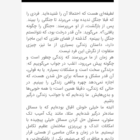
لطیفه‌ای هست که احتمالا آن را شنیده‌اید. فردی را
که قبلا جنگل ندیده بود، می‌برند تا جنگلی را ببیند.
پس از بازگشت، از او می‌پرسند: «جنگل را چگونه
یافتی؟». می‌گوید: «آن قدر درخت بود، که نتوانستم
جنگل را ببینم». گذشته از فضای طنزی که این ماجرا
دارد، داستان زندگی بسیاری از ما نیز، چیزی
متفاوت از نگرش این فرد نیست.
هر زمان از ما می‌پرسند که زندگی چطور است و
چگونه پیش می‌رود، اغلب در جواب می‌گوییم که:
«زندگی سخت است و مشکلات بسیار». یا به قولی،
آن قدر مشکل و مسأله برای حل شدن هست، که
اجازه نمی‌دهد چهره واقعی زندگی را ببینیم. در
حالی که زندگی، دقیقا همین است؛ با همه خوبی‌ها
و بدی‌هایش. ما زنده‌ایم که با جوانب زندگی درگیر
باشیم.
البته ما خیلی خوش اقبال بوده‌ایم که با مسائل
ساده‌تر درگیر شده‌ایم. مثلا، مانند یک آمیب تک
سلولی، مسئول حل کردن مسائل خیلی پیچیده با
امکانات اندک و پی‌ریزی ساختمان عظیم تکامل
نیستیم. ما در زمان و مکان مناسبی از هستی قرار
داریم و مناظری که می‌بینیم، یکی از باشکوه‌ترین و