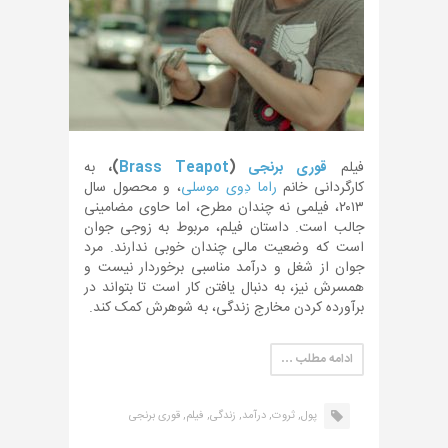
فیلم
قوری برنجی
(
Brass Teapot
)،
به
کارگردانی خانم
راما دِوی موسلی
، و محصول سال
۲۰۱۳، فیلمی نه چندان مطرح، اما حاوی مضامینی
جالب است. داستان فیلم، مربوط به زوجی جوان
است که وضعیت مالی چندان خوبی ندارند. مرد
جوان از شغل و درآمد مناسبی برخوردار نیست و
همسرش نیز، به دنبال یافتن کار است تا بتواند در
برآورده کردن مخارج زندگی، به شوهرش کمک کند.
ادامه مطلب …
پول,
ثروت,
درآمد,
زندگی,
فیلم,
قوری برنجی