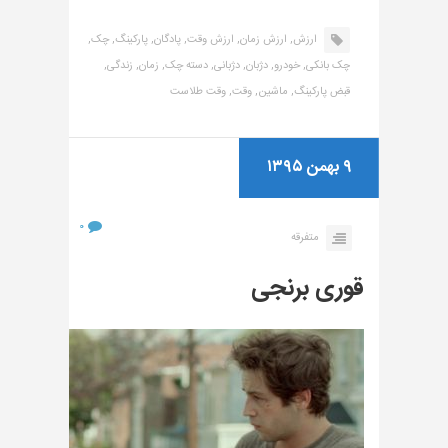
ارزش,
ارزش زمان,
ارزش وقت,
پادگان,
پارکینگ,
چک,
چک بانکی,
خودرو,
دژبان,
دژبانی,
دسته چک,
زمان,
زندگی,
قبض پارکینگ,
ماشین,
وقت,
وقت طلاست
۹ بهمن ۱۳۹۵
۰
متفرقه
قوری برنجی