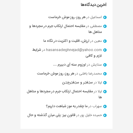
آخرین دیدگاه‌ها
اسماعیل
در
هر روز، روز موش خرماست
مصطفی
در
مقایسه احتمال ارتکاب جرم در مجردها و
متاهل ها
معین
در
ارزش، اقلیت و اکثریت در نگاه ما
hasansadeghnejad@yahoo.com
در
شرایط
لازم و کافی
ستایش
در
اوزوم سنه آی دییرم …
محمدرضا باطنی
در
هر روز، روز موش خرماست
لیلا
در
سؽغؽر و سؽغؽرچؽن
لیلا
در
مقایسه احتمال ارتکاب جرم در مجردها و متاهل
ها
سهراب
در
ما چقدر به موز شباهت داریم؟
حميده خليل پور
در
قانون بیز: پلی میان گذشته و حال