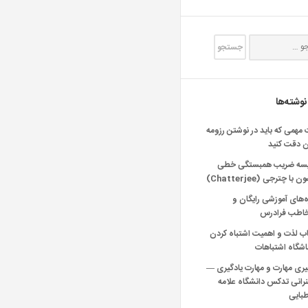
نوشته‌ها
 مهمی که باید در نوشتن رزومه
ن دقت کنید
یسه ضریب همبستگی خطی
 با چترجی (Chatterjee)
‌های آموزشی رایگان و
خاطب فرادرس
اب لذت و اهمیت اشتباه کردن
شگاه اشتباهات
یری مهارت و مهارت یادگیری —
انی تدکس دانشگاه علامه
بایی