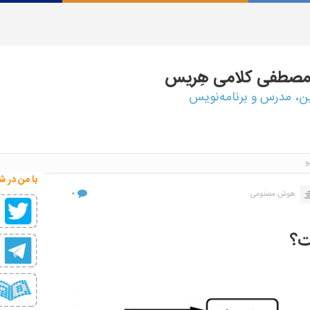
مصطفی
کلامی هِریس
ین، مدرس و برنامه‌نویس
و
با من در ش
۰
هوش مصنوعی
ت؟