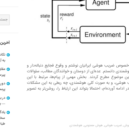
آخرین 
نکات
به آ
خصوص ضریب هوشی ایرانیان نوشتم و وقوع فجایع دنباله‌دار و
مقا
وشمندی دانستم. عده‌ای از دوستان و خوانندگان مطالب، سئوالات
پیرسون
 موضوع مطرح کردند. بخش مهمی از پیام‌ها، مرتبط با این
ب هوشی، و به صورت کلی هوشمندی، چه ربطی به این مشکلات
دوره
دامه آورده‌ام، احتمالا بتواند این ارتباط را، روشن‌تر به تصویر
پرم
در ب
— با
یادگ
سخنر
طباط
وش,
ضریب هوشی,
هوش مصنوعی,
هوشمندی