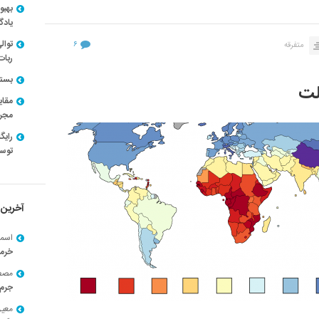
بهبو
یادگ
توال
۶
متفرقه
ربات
بسته ن
لت
مقای
مجرد
توسط
آخرین 
اسما
خرم
مصط
جرم 
معی