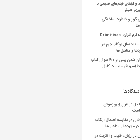
د و ارتقای فیلم‌های قدیمی با
یری عمیق
ی گریز و خاطرات ساختگی
‌ها
رم افزاری Primitives
سه احتمال ارتکاب جرم در
ها و متاهل ها
رایگان شدن بیش از ۴۰۰ عنوان کتاب
 اسپرینگر + لیست کامل
دیدگاه‌ها
عیل
در
هر روز، روز موش
است
فی
در
مقایسه احتمال ارتکاب
در مجردها و متاهل ها
ن
در
ارزش، اقلیت و اکثریت در