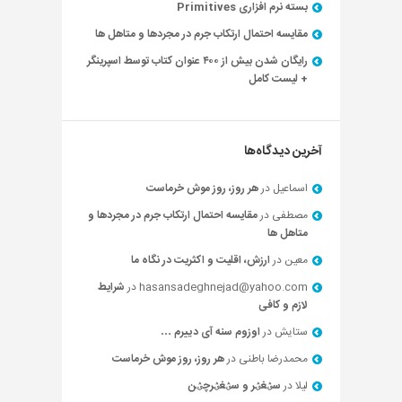
بسته نرم افزاری Primitives
مقایسه احتمال ارتکاب جرم در مجردها و متاهل ها
رایگان شدن بیش از ۴۰۰ عنوان کتاب توسط اسپرینگر
+ لیست کامل
آخرین دیدگاه‌ها
اسماعیل
در
هر روز، روز موش خرماست
مصطفی
در
مقایسه احتمال ارتکاب جرم در مجردها و
متاهل ها
معین
در
ارزش، اقلیت و اکثریت در نگاه ما
hasansadeghnejad@yahoo.com
در
شرایط
لازم و کافی
ستایش
در
اوزوم سنه آی دییرم …
محمدرضا باطنی
در
هر روز، روز موش خرماست
لیلا
در
سؽغؽر و سؽغؽرچؽن