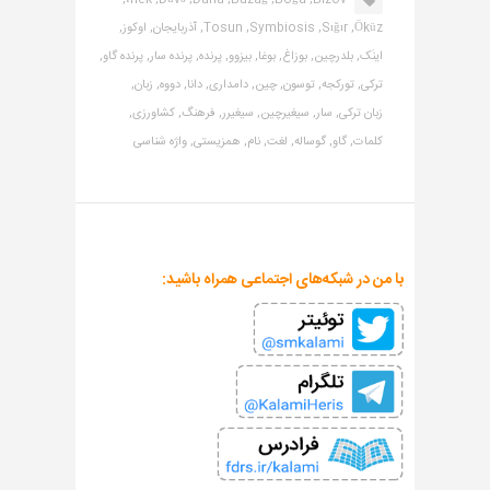
İnek,
Düvə,
Dana,
Buzağ,
Boğa,
Bizov,
Öküz,
Sığır,
Symbiosis,
Tosun,
آذربایجان,
اوکوز,
اینَک,
بلدرچین,
بوزاغ,
بوغا,
بیزوو,
پرنده,
پرنده سار,
پرنده گاو,
ترکی,
تورکجه,
توسون,
چین,
دامداری,
دانا,
دووه,
زبان,
زبان ترکی,
سار,
سیغیرچین,
سیغیرر,
فرهنگ,
کشاورزی,
کلمات,
گاو,
گوساله,
لغت,
نام,
همزیستی,
واژه شناسی
با من در شبکه‌های اجتماعی همراه باشید: