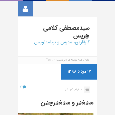
سیدمصطفی
کلامی
هِریس
کارآفرین، مدرس و برنامه‌نویس
خانه
همه نوشته‌ها
برچسب: Tosun
۱۷ مرداد ۱۳۹۸
۲
متفرقه,
آموزش
سؽغؽر و سؽغؽرچؽن