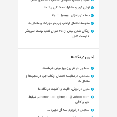
توالی گریز و خاطرات ساختگی ربات‌ها
بسته نرم افزاری Primitives
مقایسه احتمال ارتکاب جرم در مجردها و متاهل ها
رایگان شدن بیش از ۴۰۰ عنوان کتاب توسط اسپرینگر
+ لیست کامل
آخرین دیدگاه‌ها
اسماعیل
در
هر روز، روز موش خرماست
مصطفی
در
مقایسه احتمال ارتکاب جرم در مجردها و
متاهل ها
معین
در
ارزش، اقلیت و اکثریت در نگاه ما
hasansadeghnejad@yahoo.com
در
شرایط
لازم و کافی
ستایش
در
اوزوم سنه آی دییرم …