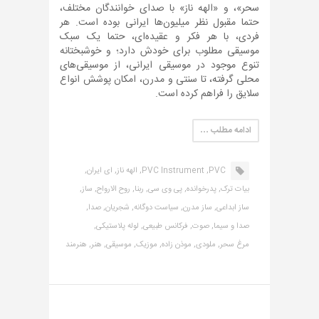
سحر»، و «الهه ناز» با صدای خوانندگان مختلف،
حتما مقبول نظر میلیون‌ها ایرانی بوده است. هر
فردی، با هر فکر و عقیده‌ای، حتما یک سبک
موسیقی مطلوب برای خودش دارد؛ و خوشبختانه
تنوع موجود در موسیقی ایرانی، از موسیقی‌های
محلی گرفته، تا سنتی و مدرن، امکان پوشش انواع
سلایق را فراهم کرده است.
ادامه مطلب …
PVC,
PVC Instrument,
الهه ناز,
ای ایران,
بیات ترک,
پدرخوانده,
پی وی سی,
ربنا,
روح الارواح,
ساز,
ساز ابداعی,
ساز مدرن,
سیاست دوگانه,
شجریان,
صدا,
صدا و سیما,
صوت,
فرکانس طبیعی,
لوله پلاستیکی,
مرغ سحر,
ملودی,
موذن زاده,
موزیک,
موسیقی,
هنر,
هنرمند