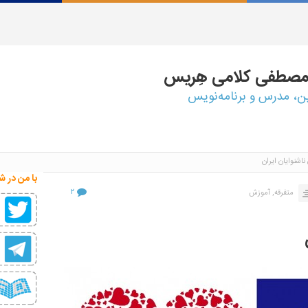
مصطفی
کلامی هِریس
ین، مدرس و برنامه‌نویس
اشنوایان ایران
با من در ش
۲
متفرقه,
آموزش