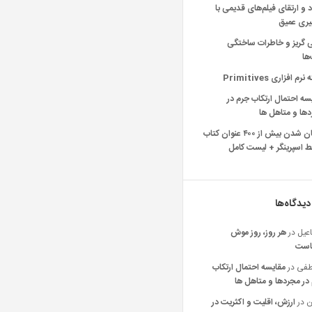
د و ارتقای فیلم‌های قدیمی با
یری عمیق
ی گریز و خاطرات ساختگی
‌ها
رم افزاری Primitives
سه احتمال ارتکاب جرم در
ها و متاهل ها
رایگان شدن بیش از ۴۰۰ عنوان کتاب
 اسپرینگر + لیست کامل
دیدگاه‌ها
عیل
در
هر روز، روز موش
است
فی
در
مقایسه احتمال ارتکاب
در مجردها و متاهل ها
ن
در
ارزش، اقلیت و اکثریت در