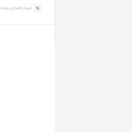
آموزش ناشنوایان,
زبان اشا