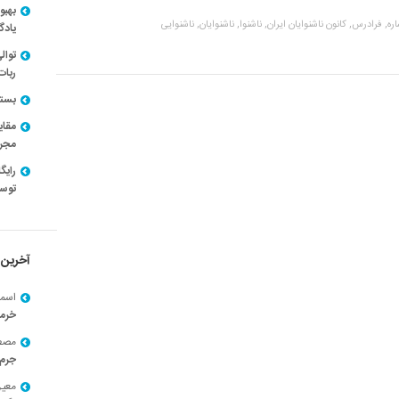
بهبو
ره,
فرادرس,
کانون ناشنوایان ایران,
ناشنوا,
ناشنوایان,
ناشنوایی
یادگ
توال
ربات
بسته ن
مقای
مجرد
توسط
آخرین 
اسما
خرم
مصط
جرم 
معی