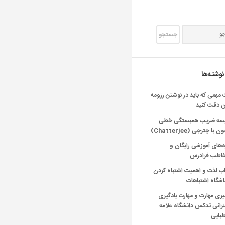
نوشته‌ها
 مهمی که باید در نوشتن رزومه
ن دقت کنید
یسه ضریب همبستگی خطی
 با چترجی (Chatterjee)
‌های آموزشی رایگان و
خاطب فرادرس
اب لذت و اهمیت اشتباه کردن
شگاه اشتباهات
یری مهارت و مهارت یادگیری —
انی تدکس دانشگاه علامه
بایی