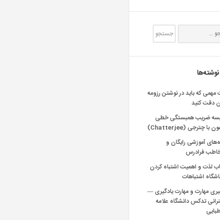
نوشته‌ها
 مهمی که باید در نوشتن رزومه
ن دقت کنید
یسه ضریب همبستگی خطی
 با چترجی (Chatterjee)
‌های آموزشی رایگان و
خاطب فرادرس
اب لذت و اهمیت اشتباه کردن
شگاه اشتباهات
یری مهارت و مهارت یادگیری —
انی تدکس دانشگاه علامه
بایی