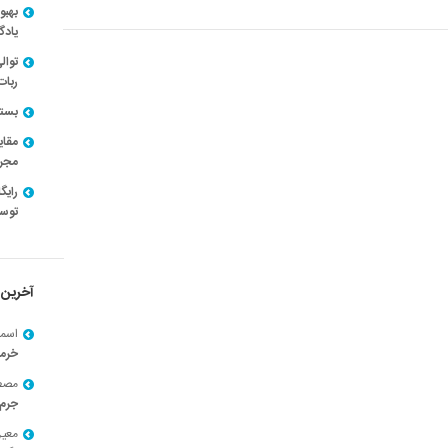
بهبو
یادگ
توال
ربات
بسته ن
مقای
مجرد
توسط
آخرین 
اسما
خرم
مصط
جرم 
معی