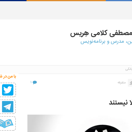
مصطفی
کلامی هِریس
ین، مدرس و برنامه‌نویس
نکی
با من در ش
۱
متفرقه
 نیستند