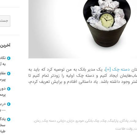
آخرین 
نکات
به آ
تان
دسته چک [+]
، یک مدیر بانک به من توصیه کرد که باید به
مقا
ایمان ایجاد کنیم و دسته چک اولیه را زودتر تمام کنیم تا
پیرسون
تر وجود داشته باشد. یاد داستانی افتادم و برایش تعریف کردم،
دوره
پرم
در ب
— با
یادگ
وقت,
پادگان,
پارکینگ,
چک,
چک بانکی,
خودرو,
دژبان,
دژبانی,
دسته چک,
زمان,
سخنر
ت,
وقت طلاست
طباط