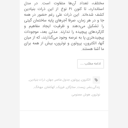
مختلف، تعداد آن‌ها متفاوت است. در مدل
استاندارد، تا کنون ۶۱ نوع از این ذرات بنیادین
کشف شده‌اند. این ذرات علی رغم حضور در همه
جا و در هر زمان، صرفا آجرهای پایه ساختمان گیتی
را تشکیل می‌دهند و ظرفیت ایجاد مفاهیم و
کارکردهای پیچیده را ندارند. مدتی بعد، موجودات
پیچیده‌تری پا به عرصه وجود می‌گذارند، که از میان
آنها، الکترون، پروتون و نوترون، بیش از همه برای
ما آشنا هستند.
ادامه مطلب …
الکترون,
پروتون,
جدول عناصر,
جهان,
ذرات بنیادین,
زندگی بشر,
زیست,
ستارگان,
فیزیک,
کهکشان,
مهبانگ,
نوترون,
هوش مصنوعی