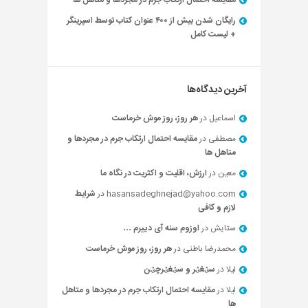
مقایسه احتمال ارتکاب جرم در مجردها و متاهل ها
رایگان شدن بیش از ۴۰۰ عنوان کتاب توسط اسپرینگر
+ لیست کامل
آخرین دیدگاه‌ها
اسماعیل
در
هر روز، روز موش خرماست
مصطفی
در
مقایسه احتمال ارتکاب جرم در مجردها و
متاهل ها
معین
در
ارزش، اقلیت و اکثریت در نگاه ما
hasansadeghnejad@yahoo.com
در
شرایط
لازم و کافی
ستایش
در
اوزوم سنه آی دییرم …
محمدرضا باطنی
در
هر روز، روز موش خرماست
لیلا
در
سؽغؽر و سؽغؽرچؽن
لیلا
در
مقایسه احتمال ارتکاب جرم در مجردها و متاهل
ها