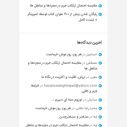
مقایسه احتمال ارتکاب جرم در مجردها و متاهل ها
رایگان شدن بیش از ۴۰۰ عنوان کتاب توسط اسپرینگر
+ لیست کامل
آخرین دیدگاه‌ها
اسماعیل
در
هر روز، روز موش خرماست
مصطفی
در
مقایسه احتمال ارتکاب جرم در مجردها و
متاهل ها
معین
در
ارزش، اقلیت و اکثریت در نگاه ما
hasansadeghnejad@yahoo.com
در
شرایط
لازم و کافی
ستایش
در
اوزوم سنه آی دییرم …
محمدرضا باطنی
در
هر روز، روز موش خرماست
لیلا
در
سؽغؽر و سؽغؽرچؽن
لیلا
در
مقایسه احتمال ارتکاب جرم در مجردها و متاهل