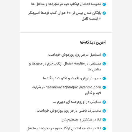
مقایسه احتمال ارتکاب جرم در مجردها و متاهل ها
رایگان شدن بیش از ۴۰۰ عنوان کتاب توسط اسپرینگر
+ لیست کامل
آخرین دیدگاه‌ها
اسماعیل
در
هر روز، روز موش خرماست
مصطفی
در
مقایسه احتمال ارتکاب جرم در مجردها و
متاهل ها
معین
در
ارزش، اقلیت و اکثریت در نگاه ما
hasansadeghnejad@yahoo.com
در
شرایط
لازم و کافی
ستایش
در
اوزوم سنه آی دییرم …
محمدرضا باطنی
در
هر روز، روز موش خرماست
لیلا
در
سؽغؽر و سؽغؽرچؽن
لیلا
در
مقایسه احتمال ارتکاب جرم در مجردها و متاهل