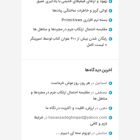
بهبود و ارتقای فیلم‌های قدیمی با یادگیری عمیق
توالی گریز و خاطرات ساختگی ربات‌ها
بسته نرم افزاری Primitives
مقایسه احتمال ارتکاب جرم در مجردها و متاهل ها
رایگان شدن بیش از ۴۰۰ عنوان کتاب توسط اسپرینگر
+ لیست کامل
آخرین دیدگاه‌ها
اسماعیل
در
هر روز، روز موش خرماست
مصطفی
در
مقایسه احتمال ارتکاب جرم در مجردها و
متاهل ها
معین
در
ارزش، اقلیت و اکثریت در نگاه ما
hasansadeghnejad@yahoo.com
در
شرایط
لازم و کافی
ستایش
در
اوزوم سنه آی دییرم …