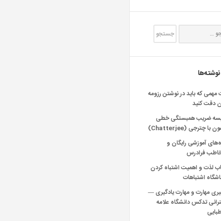
نوشته‌ها
 مهمی که باید در نوشتن رزومه
ن دقت کنید
یسه ضریب همبستگی خطی
 با چترجی (Chatterjee)
‌های آموزشی رایگان و
خاطب فرادرس
اب لذت و اهمیت اشتباه کردن
شگاه اشتباهات
یری مهارت و مهارت یادگیری —
انی تدکس دانشگاه علامه
بایی