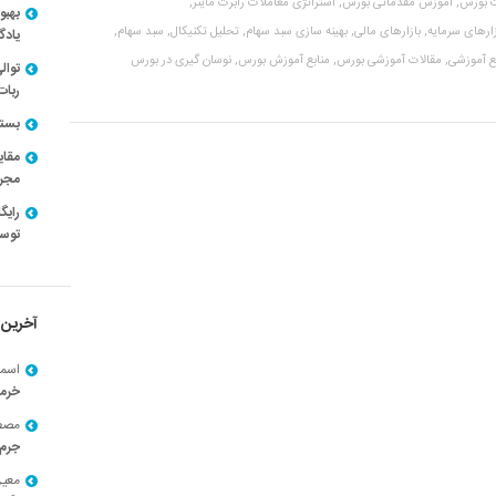
 بورس,
آموزش مقدماتی بورس,
استراتژی معاملات رابرت ماینر,
بهبو
زارهای سرمایه,
بازارهای مالی,
بهینه سازی سبد سهام,
تحلیل تکنیکال,
سبد سهام,
یادگ
ع آموزشی,
مقالات آموزشی بورس,
منابع آموزش بورس,
نوسان گیری در بورس
توال
ربات
بسته ن
مقای
مجرد
توسط
آخرین 
اسما
خرم
مصط
جرم 
معی