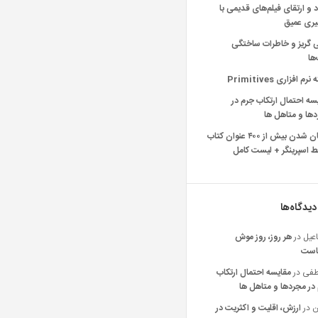
د و ارتقای فیلم‌های قدیمی با
یری عمیق
ی گریز و خاطرات ساختگی
‌ها
رم افزاری Primitives
سه احتمال ارتکاب جرم در
ها و متاهل ها
رایگان شدن بیش از ۴۰۰ عنوان کتاب
 اسپرینگر + لیست کامل
دیدگاه‌ها
عیل
در
هر روز، روز موش
است
فی
در
مقایسه احتمال ارتکاب
در مجردها و متاهل ها
ن
در
ارزش، اقلیت و اکثریت در