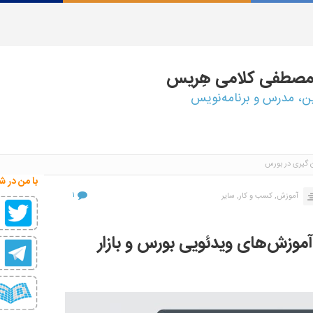
مصطفی
کلامی هِریس
ین، مدرس و برنامه‌نویس
 گیری در بورس
با من در ش
۱
آموزش,
کسب و کار,
سایر
موزش‌های ویدئویی بورس و بازار