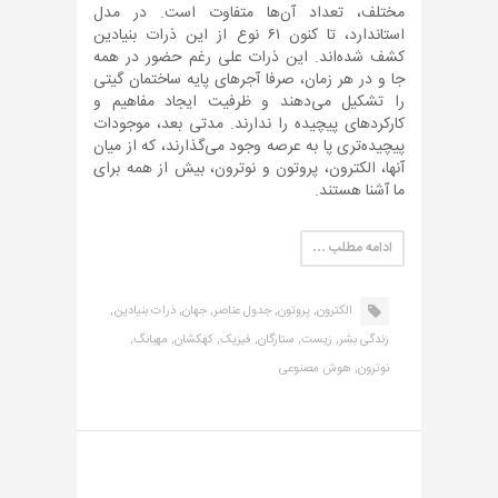
مختلف، تعداد آن‌ها متفاوت است. در مدل
استاندارد، تا کنون ۶۱ نوع از این ذرات بنیادین
کشف شده‌اند. این ذرات علی رغم حضور در همه
جا و در هر زمان، صرفا آجرهای پایه ساختمان گیتی
را تشکیل می‌دهند و ظرفیت ایجاد مفاهیم و
کارکردهای پیچیده را ندارند. مدتی بعد، موجودات
پیچیده‌تری پا به عرصه وجود می‌گذارند، که از میان
آنها، الکترون، پروتون و نوترون، بیش از همه برای
ما آشنا هستند.
ادامه مطلب …
الکترون,
پروتون,
جدول عناصر,
جهان,
ذرات بنیادین,
زندگی بشر,
زیست,
ستارگان,
فیزیک,
کهکشان,
مهبانگ,
نوترون,
هوش مصنوعی