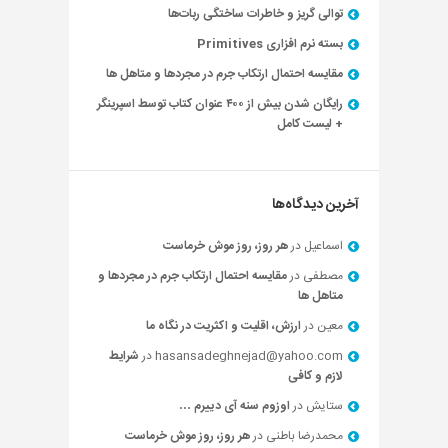
توالی گریز و خاطرات ساختگی ربات‌ها
بسته نرم افزاری Primitives
مقایسه احتمال ارتکاب جرم در مجردها و متاهل ها
رایگان شدن بیش از ۴۰۰ عنوان کتاب توسط اسپرینگر
+ لیست کامل
آخرین دیدگاه‌ها
اسماعیل
در
هر روز، روز موش خرماست
مصطفی
در
مقایسه احتمال ارتکاب جرم در مجردها و
متاهل ها
معین
در
ارزش، اقلیت و اکثریت در نگاه ما
hasansadeghnejad@yahoo.com
در
شرایط
لازم و کافی
ستایش
در
اوزوم سنه آی دییرم …
محمدرضا باطنی
در
هر روز، روز موش خرماست